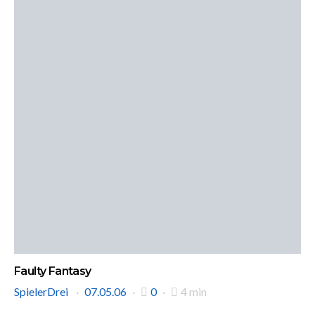
Faulty Fantasy
SpielerDrei
07.05.06
0
4 min