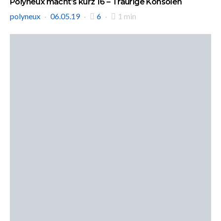
Polyneux macht’s kurz 16 – Traurige Konsolen
polyneux
06.05.19
6
1 min