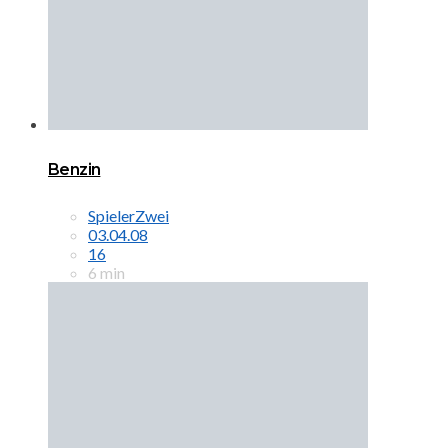
Benzin
SpielerZwei
03.04.08
16
6 min