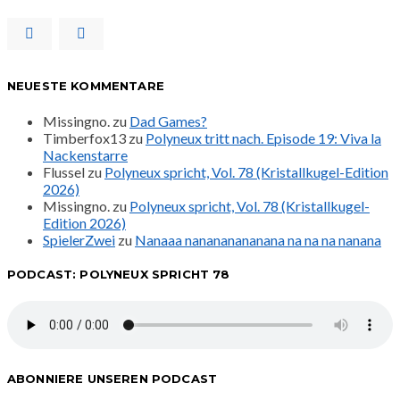
NEUESTE KOMMENTARE
Missingno.
zu
Dad Games?
Timberfox13
zu
Polyneux tritt nach. Episode 19: Viva la
Nackenstarre
Flussel
zu
Polyneux spricht, Vol. 78 (Kristallkugel-Edition
2026)
Missingno.
zu
Polyneux spricht, Vol. 78 (Kristallkugel-
Edition 2026)
SpielerZwei
zu
Nanaaa nanananananana na na na nanana
PODCAST: POLYNEUX SPRICHT 78
ABONNIERE UNSEREN PODCAST