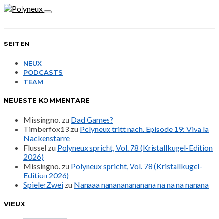
SEITEN
NEUX
PODCASTS
TEAM
NEUESTE KOMMENTARE
Missingno.
zu
Dad Games?
Timberfox13
zu
Polyneux tritt nach. Episode 19: Viva la
Nackenstarre
Flussel
zu
Polyneux spricht, Vol. 78 (Kristallkugel-Edition
2026)
Missingno.
zu
Polyneux spricht, Vol. 78 (Kristallkugel-
Edition 2026)
SpielerZwei
zu
Nanaaa nanananananana na na na nanana
VIEUX