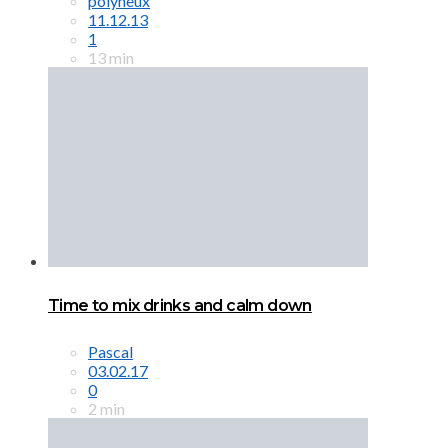
polyneux
11.12.13
1
13 min
Time to mix drinks and calm down
Pascal
03.02.17
0
2 min