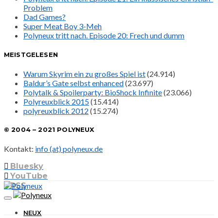
Problem
Dad Games?
Super Meat Boy 3-Meh
Polyneux tritt nach. Episode 20: Frech und dumm
MEISTGELESEN
Warum Skyrim ein zu großes Spiel ist
(24.914)
Baldur’s Gate selbst enhanced
(23.697)
Polytalk & Spoilerparty: BioShock Infinite
(23.066)
Polyreuxblick 2015
(15.414)
polyreuxblick 2012
(15.274)
© 2004 – 2021 POLYNEUX
Kontakt:
info (at) polyneux.de
Bluesky
YouTube
RSS
NEUX