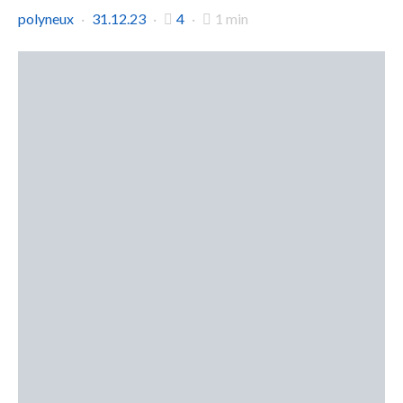
polyneux
31.12.23
4
1 min