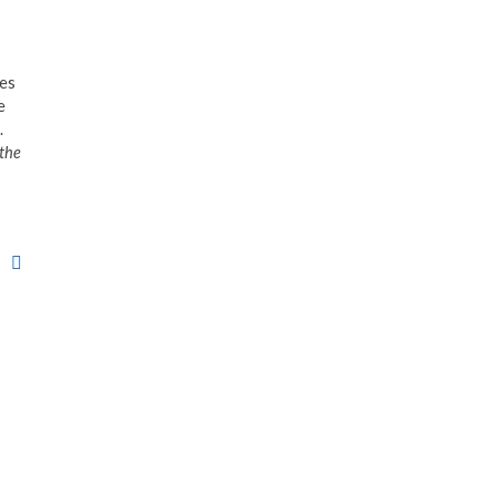
nes
e
.
the