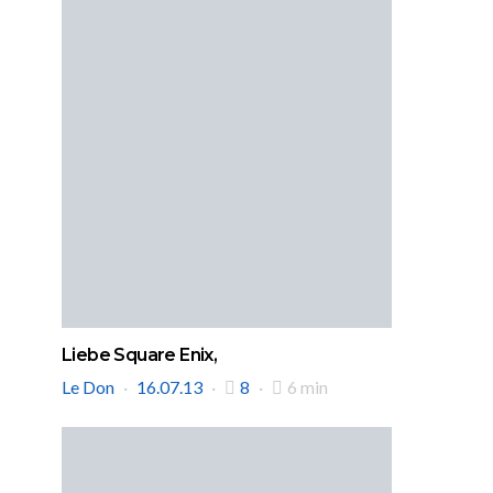
Liebe Square Enix,
Le Don
16.07.13
8
6 min