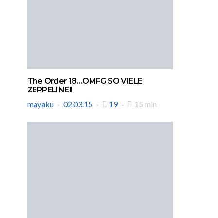
The Order 18…OMFG SO VIELE
ZEPPELINE!!
mayaku
02.03.15
19
15 min