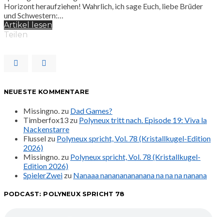
Horizont heraufziehen! Wahrlich, ich sage Euch, liebe Brüder
und Schwestern:…
Artikel lesen
Teilen
NEUESTE KOMMENTARE
Missingno.
zu
Dad Games?
Timberfox13
zu
Polyneux tritt nach. Episode 19: Viva la
Nackenstarre
Flussel
zu
Polyneux spricht, Vol. 78 (Kristallkugel-Edition
2026)
Missingno.
zu
Polyneux spricht, Vol. 78 (Kristallkugel-
Edition 2026)
SpielerZwei
zu
Nanaaa nanananananana na na na nanana
PODCAST: POLYNEUX SPRICHT 78