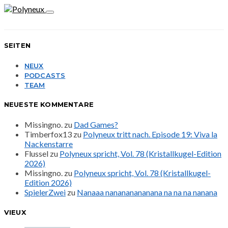
SEITEN
NEUX
PODCASTS
TEAM
NEUESTE KOMMENTARE
Missingno.
zu
Dad Games?
Timberfox13
zu
Polyneux tritt nach. Episode 19: Viva la
Nackenstarre
Flussel
zu
Polyneux spricht, Vol. 78 (Kristallkugel-Edition
2026)
Missingno.
zu
Polyneux spricht, Vol. 78 (Kristallkugel-
Edition 2026)
SpielerZwei
zu
Nanaaa nanananananana na na na nanana
VIEUX