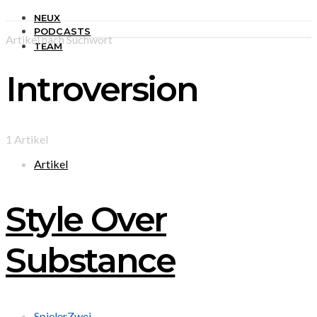
NEUX
PODCASTS
Artikel nach Suchwort
TEAM
Introversion
1 Artikel
Artikel
Style Over
Substance
SpielerZwei