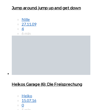
Jump around, jump up and get down
Nille
27.11.09
4
6 min
Heikos Garage (6): Die Freisprechung
Heiko
15.07.16
0
5 min