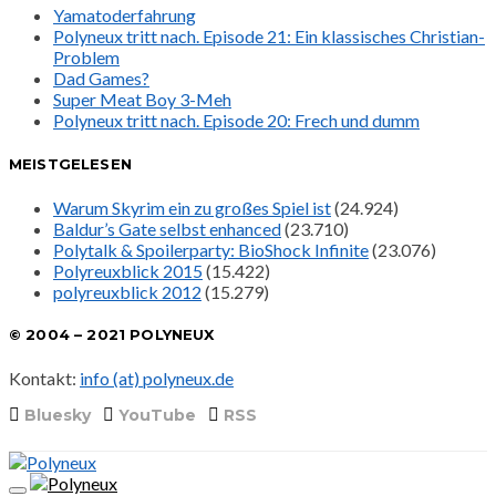
Yamatoderfahrung
Polyneux tritt nach. Episode 21: Ein klassisches Christian-
Problem
Dad Games?
Super Meat Boy 3-Meh
Polyneux tritt nach. Episode 20: Frech und dumm
MEISTGELESEN
Warum Skyrim ein zu großes Spiel ist
(24.924)
Baldur’s Gate selbst enhanced
(23.710)
Polytalk & Spoilerparty: BioShock Infinite
(23.076)
Polyreuxblick 2015
(15.422)
polyreuxblick 2012
(15.279)
© 2004 – 2021 POLYNEUX
Kontakt:
info (at) polyneux.de
Bluesky
YouTube
RSS