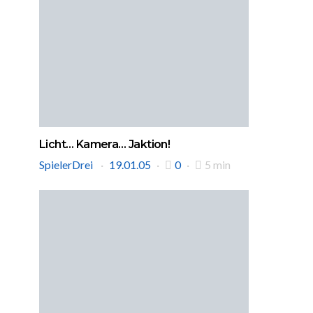
Licht… Kamera… Jaktion!
SpielerDrei
19.01.05
0
5 min