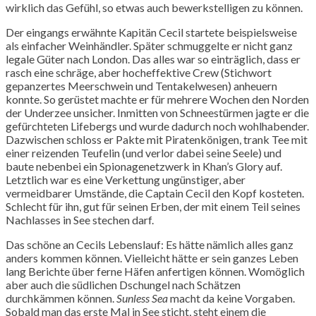
wirklich das Gefühl, so etwas auch bewerkstelligen zu können.
Der eingangs erwähnte Kapitän Cecil startete beispielsweise
als einfacher Weinhändler. Später schmuggelte er nicht ganz
legale Güter nach London. Das alles war so einträglich, dass er
rasch eine schräge, aber hocheffektive Crew (Stichwort
gepanzertes Meerschwein und Tentakelwesen) anheuern
konnte. So gerüstet machte er für mehrere Wochen den Norden
der Underzee unsicher. Inmitten von Schneestürmen jagte er die
gefürchteten Lifebergs und wurde dadurch noch wohlhabender.
Dazwischen schloss er Pakte mit Piratenkönigen, trank Tee mit
einer reizenden Teufelin (und verlor dabei seine Seele) und
baute nebenbei ein Spionagenetzwerk in Khan’s Glory auf.
Letztlich war es eine Verkettung ungünstiger, aber
vermeidbarer Umstände, die Captain Cecil den Kopf kosteten.
Schlecht für ihn, gut für seinen Erben, der mit einem Teil seines
Nachlasses in See stechen darf.
Das schöne an Cecils Lebenslauf: Es hätte nämlich alles ganz
anders kommen können. Vielleicht hätte er sein ganzes Leben
lang Berichte über ferne Häfen anfertigen können. Womöglich
aber auch die südlichen Dschungel nach Schätzen
durchkämmen können.
Sunless Sea
macht da keine Vorgaben.
Sobald man das erste Mal in See sticht, steht einem die