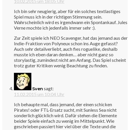
10.02.2015 um 18:05 Uhr
Ich bin sehr neugierig, aber für ein solches textlastiges
Spiel muss ich in der richtigen Stimmung sein.
Wahrscheinlich wird es irgendwann ein Spontankauf. Jules
Verne mochte ich jedenfalls immer sehr :).
Zur Zeit spiele ich NEO Scavenger, hat das jemand aus der
Indie-Fraktion von Polyneux schon ins Auge gefasst?
Auch sehr detailverliebt, auch fies roguelike, deshalb
musste ich eben daran denken… aber nicht ganz so
storylastig, zumindest nicht am Anfang. Das Spiel scheint
trotz guter Kritiken wenig Beachtung zu finden.
sagt:
Sven
11.02.2015 um 10:04 Uhr
Ich behaupte mal, dass jemand, der einen schicken
Pirates! oder FTL-Ersatz sucht, mit Sunless Sea nicht
sonderlich glücklich wird. Dafür stehen die Elemente
beider Spiele einfach zu wenig im Mittelpunkt. Wie
geschrieben passiert hier viel über die Texte und die