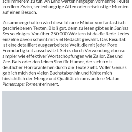
schlimmerem zu tun. An Land warten hingegen vornehme Teufel
in edlem Zwirn, seelenhungrige Affen oder reiselustige Mumien
auf einen Besuch.
Zusammengehalten wird diese bizarre Mixtur von fantastisch
geschriebenen Texten. Bloß gut, denn zu lesen gibt es in
Sunless
Sea
so einiges. Von über 250.000 Wörtern ist da die Rede. Jedes
einzelne davon scheint mit viel Bedacht gewählt. Das Resultat
ist eine detailliert ausgearbeitete Welt, die mit jeder Pore
Fremdartigkeit ausschwitzt. Sei es durch Verwendung ebenso
simpler wie effektiver Wortschöpfungen wie Zailor, Zee und
Zee-Bats oder den feinen Sinn für Humor, der sich trotz
deutlicher Horroranleihen durch die Texte zieht. Voller Genuss
gab ich mich den vielen Buchstaben hin und fühlte mich
hinsichtlich der Menge und Qualität ein ums andere Mal an
Planescape: Torment
erinnert.