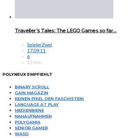
Traveller’s Tales: The LEGO Games so far…
SpielerZwei
17.09.11
6
12 min
POLYNEUX EMPFIEHLT
BINARY SCROLL
GAIN MAGAZIN
KEINEN PIXEL DEN FASCHISTEN!
LANGUAGE AT PLAY
MEDIENBIENE
NAHAUFNAHMEN
POLYGAMIA
SENIOR GAMER
WASD