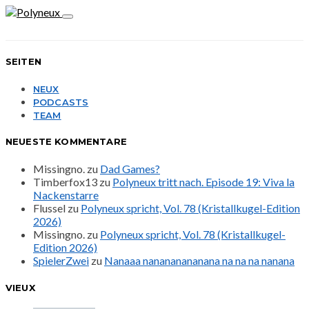
SEITEN
NEUX
PODCASTS
TEAM
NEUESTE KOMMENTARE
Missingno.
zu
Dad Games?
Timberfox13
zu
Polyneux tritt nach. Episode 19: Viva la
Nackenstarre
Flussel
zu
Polyneux spricht, Vol. 78 (Kristallkugel-Edition
2026)
Missingno.
zu
Polyneux spricht, Vol. 78 (Kristallkugel-
Edition 2026)
SpielerZwei
zu
Nanaaa nanananananana na na na nanana
VIEUX