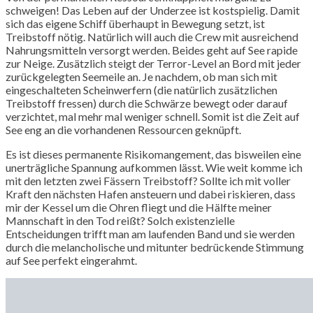
schweigen! Das Leben auf der Underzee ist kostspielig. Damit
sich das eigene Schiff überhaupt in Bewegung setzt, ist
Treibstoff nötig. Natürlich will auch die Crew mit ausreichend
Nahrungsmitteln versorgt werden. Beides geht auf See rapide
zur Neige. Zusätzlich steigt der Terror-Level an Bord mit jeder
zurückgelegten Seemeile an. Je nachdem, ob man sich mit
eingeschalteten Scheinwerfern (die natürlich zusätzlichen
Treibstoff fressen) durch die Schwärze bewegt oder darauf
verzichtet, mal mehr mal weniger schnell. Somit ist die Zeit auf
See eng an die vorhandenen Ressourcen geknüpft.
Es ist dieses permanente Risikomangement, das bisweilen eine
unerträgliche Spannung aufkommen lässt. Wie weit komme ich
mit den letzten zwei Fässern Treibstoff? Sollte ich mit voller
Kraft den nächsten Hafen ansteuern und dabei riskieren, dass
mir der Kessel um die Ohren fliegt und die Hälfte meiner
Mannschaft in den Tod reißt? Solch existenzielle
Entscheidungen trifft man am laufenden Band und sie werden
durch die melancholische und mitunter bedrückende Stimmung
auf See perfekt eingerahmt.