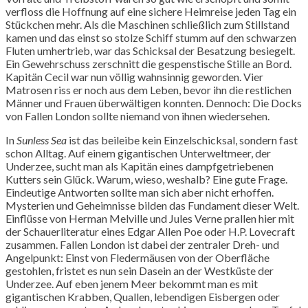
verfloss die Hoffnung auf eine sichere Heimreise jeden Tag ein
Stückchen mehr. Als die Maschinen schließlich zum Stillstand
kamen und das einst so stolze Schiff stumm auf den schwarzen
Fluten umhertrieb, war das Schicksal der Besatzung besiegelt.
Ein Gewehrschuss zerschnitt die gespenstische Stille an Bord.
Kapitän Cecil war nun völlig wahnsinnig geworden. Vier
Matrosen riss er noch aus dem Leben, bevor ihn die restlichen
Männer und Frauen überwältigen konnten. Dennoch: Die Docks
von Fallen London sollte niemand von ihnen wiedersehen.
In
Sunless Sea
ist das beileibe kein Einzelschicksal, sondern fast
schon Alltag. Auf einem gigantischen Unterweltmeer, der
Underzee, sucht man als Kapitän eines dampfgetriebenen
Kutters sein Glück. Warum, wieso, weshalb? Eine gute Frage.
Eindeutige Antworten sollte man sich aber nicht erhoffen.
Mysterien und Geheimnisse bilden das Fundament dieser Welt.
Einflüsse von Herman Melville und Jules Verne prallen hier mit
der Schauerliteratur eines Edgar Allen Poe oder H.P. Lovecraft
zusammen. Fallen London ist dabei der zentraler Dreh- und
Angelpunkt: Einst von Fledermäusen von der Oberfläche
gestohlen, fristet es nun sein Dasein an der Westküste der
Underzee. Auf eben jenem Meer bekommt man es mit
gigantischen Krabben, Quallen, lebendigen Eisbergen oder