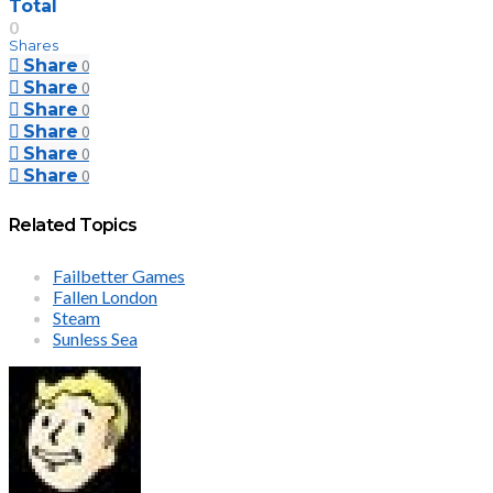
Total
0
Shares
Share
0
Share
0
Share
0
Share
0
Share
0
Share
0
Related Topics
Failbetter Games
Fallen London
Steam
Sunless Sea