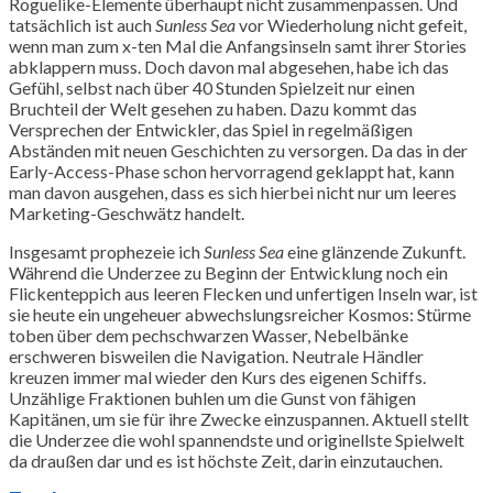
Roguelike-Elemente überhaupt nicht zusammenpassen. Und
tatsächlich ist auch
Sunless Sea
vor Wiederholung nicht gefeit,
wenn man zum x-ten Mal die Anfangsinseln samt ihrer Stories
abklappern muss. Doch davon mal abgesehen, habe ich das
Gefühl, selbst nach über 40 Stunden Spielzeit nur einen
Bruchteil der Welt gesehen zu haben. Dazu kommt das
Versprechen der Entwickler, das Spiel in regelmäßigen
Abständen mit neuen Geschichten zu versorgen. Da das in der
Early-Access-Phase schon hervorragend geklappt hat, kann
man davon ausgehen, dass es sich hierbei nicht nur um leeres
Marketing-Geschwätz handelt.
Insgesamt prophezeie ich
Sunless Sea
eine glänzende Zukunft.
Während die Underzee zu Beginn der Entwicklung noch ein
Flickenteppich aus leeren Flecken und unfertigen Inseln war, ist
sie heute ein ungeheuer abwechslungsreicher Kosmos: Stürme
toben über dem pechschwarzen Wasser, Nebelbänke
erschweren bisweilen die Navigation. Neutrale Händler
kreuzen immer mal wieder den Kurs des eigenen Schiffs.
Unzählige Fraktionen buhlen um die Gunst von fähigen
Kapitänen, um sie für ihre Zwecke einzuspannen. Aktuell stellt
die Underzee die wohl spannendste und originellste Spielwelt
da draußen dar und es ist höchste Zeit, darin einzutauchen.