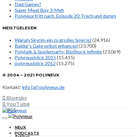
Dad Games?
Super Meat Boy 3-Meh
Polyneux tritt nach. Episode 20: Frech und dumm
MEISTGELESEN
Warum Skyrim ein zu großes Spiel ist
(24.916)
Baldur’s Gate selbst enhanced
(23.700)
Polytalk & Spoilerparty: BioShock Infinite
(23.069)
Polyreuxblick 2015
(15.415)
polyreuxblick 2012
(15.275)
© 2004 – 2021 POLYNEUX
Kontakt:
info (at) polyneux.de
Bluesky
YouTube
RSS
NEUX
PODCASTS
Artikel