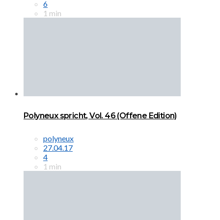
6
1 min
Polyneux spricht, Vol. 46 (Offene Edition)
polyneux
27.04.17
4
1 min