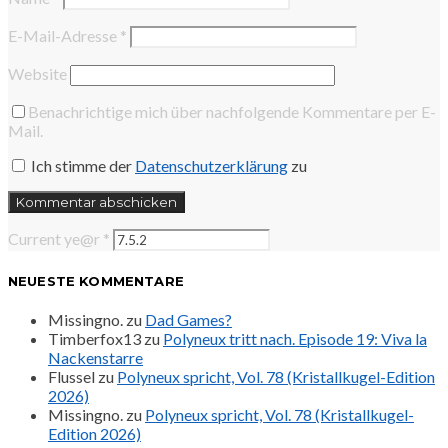
E-Mail-Adresse
*
Website
Benachrichtige mich über nachfolgende Kommentare per E-
Mail.
Ich stimme der
Datenschutzerklärung
zu
Current ye@r
*
NEUESTE KOMMENTARE
Missingno.
zu
Dad Games?
Timberfox13
zu
Polyneux tritt nach. Episode 19: Viva la
Nackenstarre
Flussel
zu
Polyneux spricht, Vol. 78 (Kristallkugel-Edition
2026)
Missingno.
zu
Polyneux spricht, Vol. 78 (Kristallkugel-
Edition 2026)