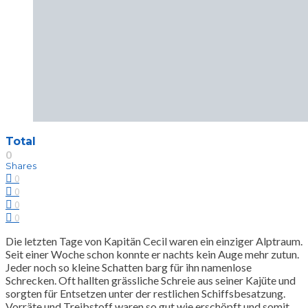
Total
0
Shares
0
0
0
0
Die letzten Tage von Kapitän Cecil waren ein einziger Alptraum.
Seit einer Woche schon konnte er nachts kein Auge mehr zutun.
Jeder noch so kleine Schatten barg für ihn namenlose
Schrecken. Oft hallten grässliche Schreie aus seiner Kajüte und
sorgten für Entsetzen unter der restlichen Schiffsbesatzung.
Vorräte und Treibstoff waren so gut wie erschöpft und somit