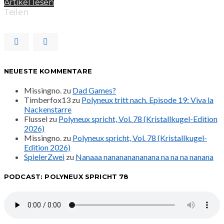
Artikel lesen
Teilen
NEUESTE KOMMENTARE
Missingno.
zu
Dad Games?
Timberfox13
zu
Polyneux tritt nach. Episode 19: Viva la
Nackenstarre
Flussel
zu
Polyneux spricht, Vol. 78 (Kristallkugel-Edition
2026)
Missingno.
zu
Polyneux spricht, Vol. 78 (Kristallkugel-
Edition 2026)
SpielerZwei
zu
Nanaaa nanananananana na na na nanana
PODCAST: POLYNEUX SPRICHT 78