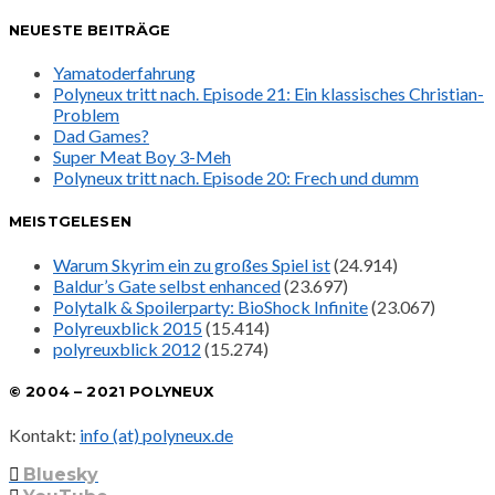
NEUESTE BEITRÄGE
Yamatoderfahrung
Polyneux tritt nach. Episode 21: Ein klassisches Christian-
Problem
Dad Games?
Super Meat Boy 3-Meh
Polyneux tritt nach. Episode 20: Frech und dumm
MEISTGELESEN
Warum Skyrim ein zu großes Spiel ist
(24.914)
Baldur’s Gate selbst enhanced
(23.697)
Polytalk & Spoilerparty: BioShock Infinite
(23.067)
Polyreuxblick 2015
(15.414)
polyreuxblick 2012
(15.274)
© 2004 – 2021 POLYNEUX
Kontakt:
info (at) polyneux.de
Bluesky