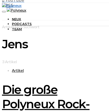
YouTube
RSS
NEUX
PODCASTS
Artikel nach Suchwort
TEAM
Jens
3 Artikel
Artikel
Die große
Polyneux Rock-