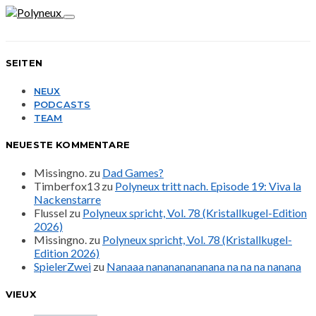
SEITEN
NEUX
PODCASTS
TEAM
NEUESTE KOMMENTARE
Missingno.
zu
Dad Games?
Timberfox13
zu
Polyneux tritt nach. Episode 19: Viva la
Nackenstarre
Flussel
zu
Polyneux spricht, Vol. 78 (Kristallkugel-Edition
2026)
Missingno.
zu
Polyneux spricht, Vol. 78 (Kristallkugel-
Edition 2026)
SpielerZwei
zu
Nanaaa nanananananana na na na nanana
VIEUX