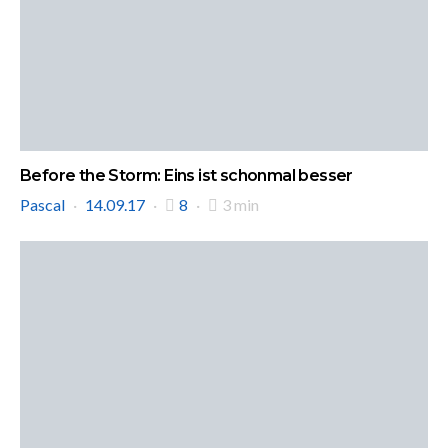
Before the Storm: Eins ist schonmal besser
Pascal
14.09.17
8
3 min