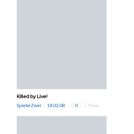
Killed by Live!
SpielerZwei
14.02.08
0
9 min