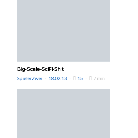
Big-Scale-SciFi-Shit
SpielerZwei
18.02.13
15
7 min