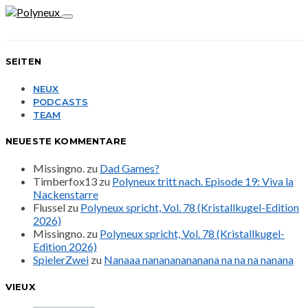
SEITEN
NEUX
PODCASTS
TEAM
NEUESTE KOMMENTARE
Missingno.
zu
Dad Games?
Timberfox13
zu
Polyneux tritt nach. Episode 19: Viva la
Nackenstarre
Flussel
zu
Polyneux spricht, Vol. 78 (Kristallkugel-Edition
2026)
Missingno.
zu
Polyneux spricht, Vol. 78 (Kristallkugel-
Edition 2026)
SpielerZwei
zu
Nanaaa nanananananana na na na nanana
VIEUX