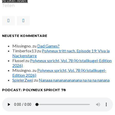
Artikel lesen
Teilen
NEUESTE KOMMENTARE
Missingno.
zu
Dad Games?
Timberfox13
zu
Polyneux tritt nach. Episode 19: Viva la
Nackenstarre
Flussel
zu
Polyneux spricht, Vol. 78 (Kristallkugel-Edition
2026)
Missingno.
zu
Polyneux spricht, Vol. 78 (Kristallkugel-
Edition 2026)
SpielerZwei
zu
Nanaaa nanananananana na na na nanana
PODCAST: POLYNEUX SPRICHT 78