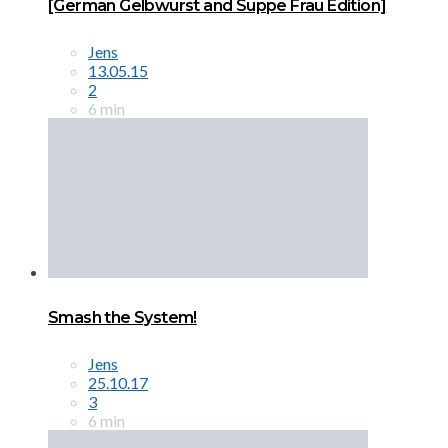
[German Gelbwurst and Suppe Frau Edition]
Jens
13.05.15
2
6 min
Smash the System!
Jens
25.10.17
3
6 min