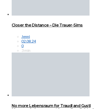
Closer the Distance – Die Trauer-Sims
Jenni
02.08.24
0
3 min
No more Lebensraum for Traudl and Gustl