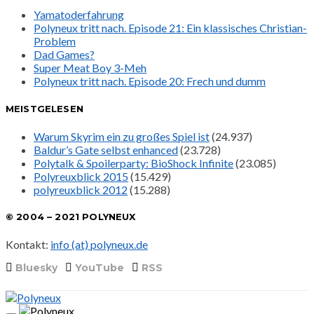
Yamatoderfahrung
Polyneux tritt nach. Episode 21: Ein klassisches Christian-
Problem
Dad Games?
Super Meat Boy 3-Meh
Polyneux tritt nach. Episode 20: Frech und dumm
MEISTGELESEN
Warum Skyrim ein zu großes Spiel ist
(24.937)
Baldur’s Gate selbst enhanced
(23.728)
Polytalk & Spoilerparty: BioShock Infinite
(23.085)
Polyreuxblick 2015
(15.429)
polyreuxblick 2012
(15.288)
© 2004 – 2021 POLYNEUX
Kontakt:
info (at) polyneux.de
Bluesky
YouTube
RSS