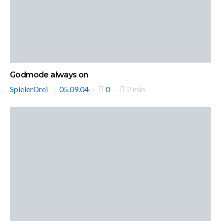
Godmode always on
SpielerDrei
05.09.04
0
2 min