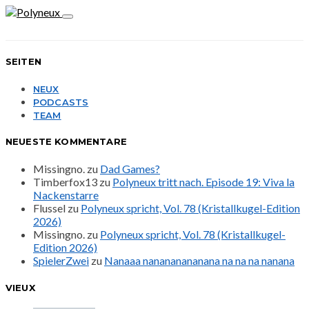
SEITEN
NEUX
PODCASTS
TEAM
NEUESTE KOMMENTARE
Missingno.
zu
Dad Games?
Timberfox13
zu
Polyneux tritt nach. Episode 19: Viva la
Nackenstarre
Flussel
zu
Polyneux spricht, Vol. 78 (Kristallkugel-Edition
2026)
Missingno.
zu
Polyneux spricht, Vol. 78 (Kristallkugel-
Edition 2026)
SpielerZwei
zu
Nanaaa nanananananana na na na nanana
VIEUX