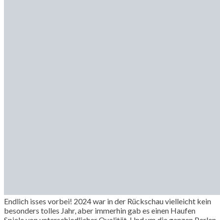
Endlich isses vorbei! 2024 war in der Rückschau vielleicht kein
besonders tolles Jahr, aber immerhin gab es einen Haufen
Spiele von unterschiedlicher Qualität. Und um die ganzen Perlen