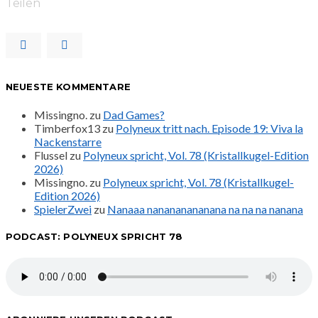
Teilen
NEUESTE KOMMENTARE
Missingno.
zu
Dad Games?
Timberfox13
zu
Polyneux tritt nach. Episode 19: Viva la
Nackenstarre
Flussel
zu
Polyneux spricht, Vol. 78 (Kristallkugel-Edition
2026)
Missingno.
zu
Polyneux spricht, Vol. 78 (Kristallkugel-
Edition 2026)
SpielerZwei
zu
Nanaaa nanananananana na na na nanana
PODCAST: POLYNEUX SPRICHT 78