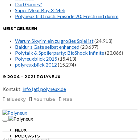
Dad Games?
Super Meat Boy 3-Meh
Polyneux tritt nach. Episode 20: Frech und dumm
MEISTGELESEN
Warum Skyrim ein zu großes Spiel ist
(24.913)
Baldur’s Gate selbst enhanced
(23.697)
Polytalk & Spoilerparty: BioShock Infinite
(23.066)
Polyreuxblick 2015
(15.413)
polyreuxblick 2012
(15.274)
© 2004 – 2021 POLYNEUX
Kontakt:
info (at) polyneux.de
Bluesky
YouTube
RSS
NEUX
PODCASTS
Artikel nach Suchwort