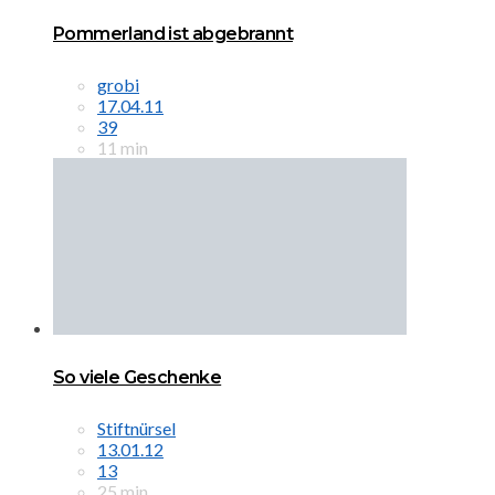
Pommerland ist abgebrannt
grobi
17.04.11
39
11 min
So viele Geschenke
Stiftnürsel
13.01.12
13
25 min