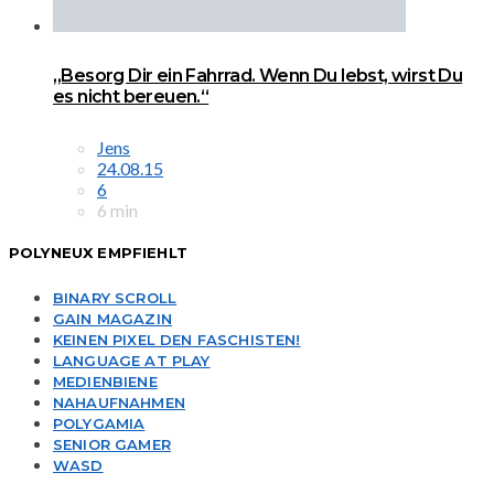
„Besorg Dir ein Fahrrad. Wenn Du lebst, wirst Du
es nicht bereuen.“
Jens
24.08.15
6
6 min
POLYNEUX EMPFIEHLT
BINARY SCROLL
GAIN MAGAZIN
KEINEN PIXEL DEN FASCHISTEN!
LANGUAGE AT PLAY
MEDIENBIENE
NAHAUFNAHMEN
POLYGAMIA
SENIOR GAMER
WASD