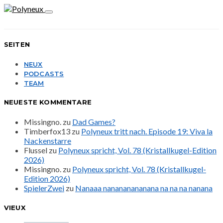
SEITEN
NEUX
PODCASTS
TEAM
NEUESTE KOMMENTARE
Missingno.
zu
Dad Games?
Timberfox13
zu
Polyneux tritt nach. Episode 19: Viva la
Nackenstarre
Flussel
zu
Polyneux spricht, Vol. 78 (Kristallkugel-Edition
2026)
Missingno.
zu
Polyneux spricht, Vol. 78 (Kristallkugel-
Edition 2026)
SpielerZwei
zu
Nanaaa nanananananana na na na nanana
VIEUX