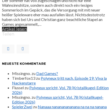
Der Sommer hat voll zugeschlagen und nicht nur eine
Wahnsinnshitze, sondern auch direkt noch ein riesiges
Sommerloch im Gepäck, das die Versorgung mit mit neuer
heißer Spieleware eher mau ausfallen lässt. Nichtsdestotrotz
haben sich bei Urs und Christian ganz beachtliche Stapel an
Games angesammelt,…
Artikel lesen
Teilen
NEUESTE KOMMENTARE
Missingno.
zu
Dad Games?
Timberfox13
zu
Polyneux tritt nach. Episode 19: Viva la
Nackenstarre
Flussel
zu
Polyneux spricht, Vol. 78 (Kristallkugel-Edition
2026)
Missingno.
zu
Polyneux spricht, Vol. 78 (Kristallkugel-
Edition 2026)
SpielerZwei
zu
Nanaaa nanananananana na na na nanana