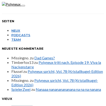
SEITEN
NEUX
PODCASTS
TEAM
NEUESTE KOMMENTARE
Missingno.
zu
Dad Games?
Timberfox13
zu
Polyneux tritt nach. Episode 19: Viva la
Nackenstarre
Flussel
zu
Polyneux spricht, Vol. 78 (Kristallkugel-Edition
2026)
Missingno.
zu
Polyneux spricht, Vol. 78 (Kristallkugel-
Edition 2026)
SpielerZwei
zu
Nanaaa nanananananana na na na nanana
VIEUX