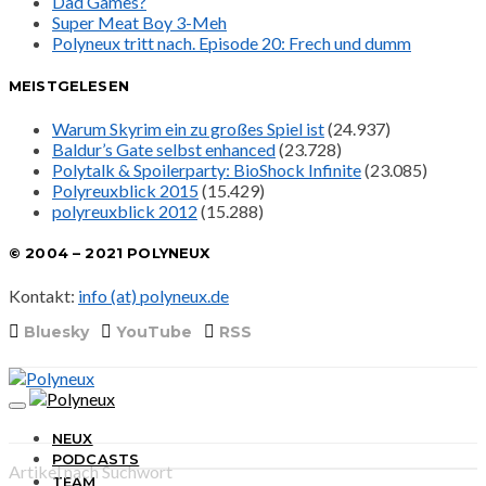
Dad Games?
Super Meat Boy 3-Meh
Polyneux tritt nach. Episode 20: Frech und dumm
MEISTGELESEN
Warum Skyrim ein zu großes Spiel ist
(24.937)
Baldur’s Gate selbst enhanced
(23.728)
Polytalk & Spoilerparty: BioShock Infinite
(23.085)
Polyreuxblick 2015
(15.429)
polyreuxblick 2012
(15.288)
© 2004 – 2021 POLYNEUX
Kontakt:
info (at) polyneux.de
Bluesky
YouTube
RSS
NEUX
PODCASTS
Artikel nach Suchwort
TEAM