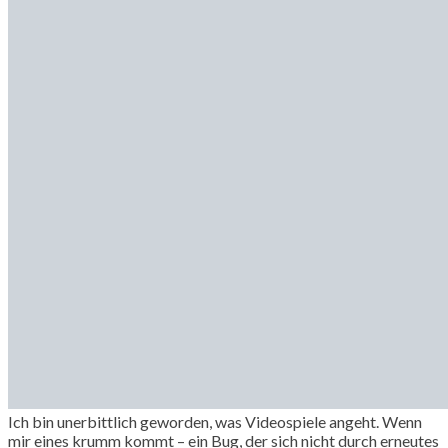
Ich bin unerbittlich geworden, was Videospiele angeht. Wenn
mir eines krumm kommt – ein Bug, der sich nicht durch erneutes