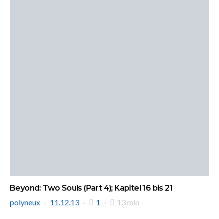
Beyond: Two Souls (Part 4); Kapitel 16 bis 21
polyneux
11.12.13
1
13 min