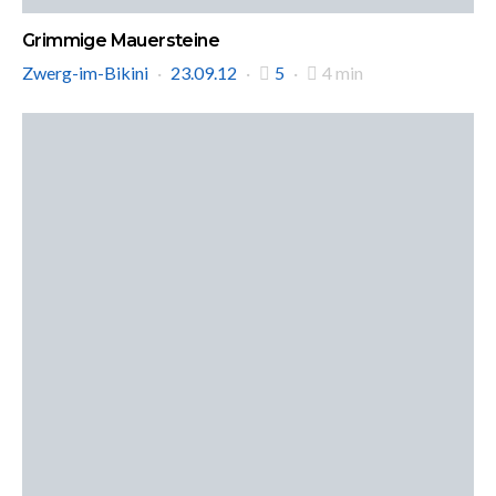
Grimmige Mauersteine
Zwerg-im-Bikini
23.09.12
5
4 min