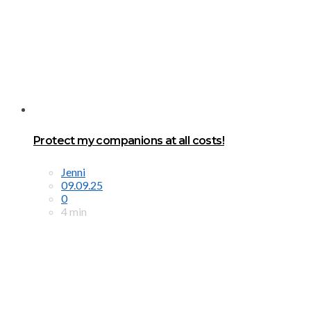
Protect my companions at all costs!
Jenni
09.09.25
0
4 min