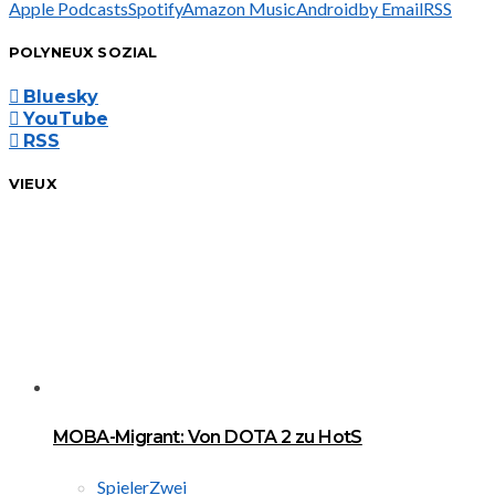
Apple Podcasts
Spotify
Amazon Music
Android
by Email
RSS
POLYNEUX SOZIAL
Bluesky
YouTube
RSS
VIEUX
MOBA-Migrant: Von DOTA 2 zu HotS
SpielerZwei