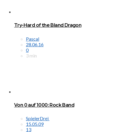
Try-Hard of the Bland Dragon
Pascal
28.06.16
0
3 min
Von 0 auf 1000: Rock Band
SpielerDrei
15.05.09
13