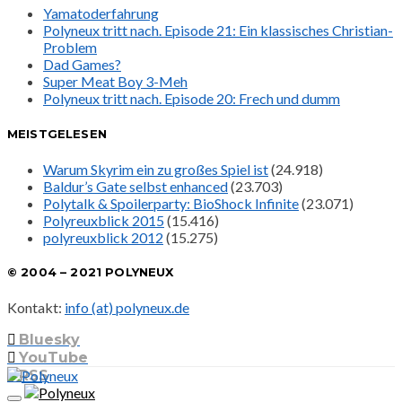
Yamatoderfahrung
Polyneux tritt nach. Episode 21: Ein klassisches Christian-
Problem
Dad Games?
Super Meat Boy 3-Meh
Polyneux tritt nach. Episode 20: Frech und dumm
MEISTGELESEN
Warum Skyrim ein zu großes Spiel ist
(24.918)
Baldur’s Gate selbst enhanced
(23.703)
Polytalk & Spoilerparty: BioShock Infinite
(23.071)
Polyreuxblick 2015
(15.416)
polyreuxblick 2012
(15.275)
© 2004 – 2021 POLYNEUX
Kontakt:
info (at) polyneux.de
Bluesky
YouTube
RSS