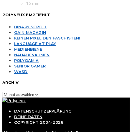
13 min
POLYNEUX EMPFIEHLT
BINARY SCROLL
GAIN MAGAZIN
KEINEN PIXEL DEN FASCHISTEN!
LANGUAGE AT PLAY
MEDIENBIENE
NAHAUFNAHMEN
POLYGAMIA
SENIOR GAMER
WASD
ARCHIV
Archiv
DATENSCHUTZERKLÄRUNG
DEINE DATEN
COPYRIGHT 2004-2026