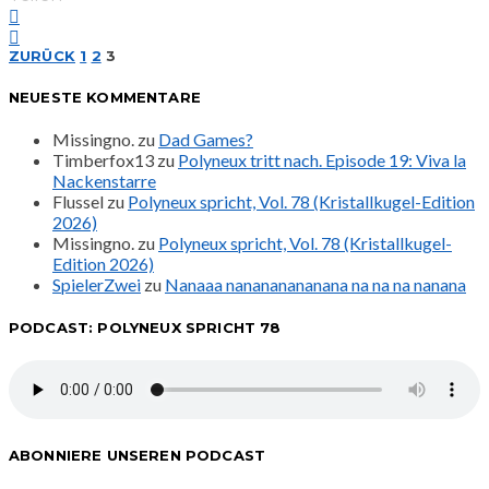
Seitennummerierung
ZURÜCK
1
2
3
NEUESTE KOMMENTARE
der
Missingno.
zu
Dad Games?
Beiträge
Timberfox13
zu
Polyneux tritt nach. Episode 19: Viva la
Nackenstarre
Flussel
zu
Polyneux spricht, Vol. 78 (Kristallkugel-Edition
2026)
Missingno.
zu
Polyneux spricht, Vol. 78 (Kristallkugel-
Edition 2026)
SpielerZwei
zu
Nanaaa nanananananana na na na nanana
PODCAST: POLYNEUX SPRICHT 78
ABONNIERE UNSEREN PODCAST