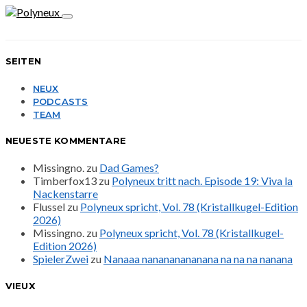
SEITEN
NEUX
PODCASTS
TEAM
NEUESTE KOMMENTARE
Missingno.
zu
Dad Games?
Timberfox13
zu
Polyneux tritt nach. Episode 19: Viva la
Nackenstarre
Flussel
zu
Polyneux spricht, Vol. 78 (Kristallkugel-Edition
2026)
Missingno.
zu
Polyneux spricht, Vol. 78 (Kristallkugel-
Edition 2026)
SpielerZwei
zu
Nanaaa nanananananana na na na nanana
VIEUX