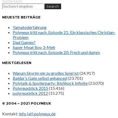
Suche nach:
Search
NEUESTE BEITRÄGE
Yamatoderfahrung
Polyneux tritt nach. Episode 21: Ein klassisches Christian-
Problem
Dad Games?
Super Meat Boy 3-Meh
Polyneux tritt nach. Episode 20: Frech und dumm
MEISTGELESEN
Warum Skyrim ein zu großes Spiel ist
(24.917)
Baldur’s Gate selbst enhanced
(23.701)
Polytalk & Spoilerparty: BioShock Infinite
(23.070)
Polyreuxblick 2015
(15.416)
polyreuxblick 2012
(15.275)
© 2004 – 2021 POLYNEUX
Kontakt:
info (at) polyneux.de