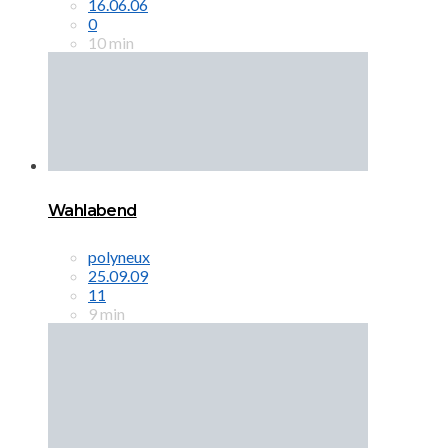
16.06.06
0
10 min
Wahlabend
polyneux
25.09.09
11
9 min