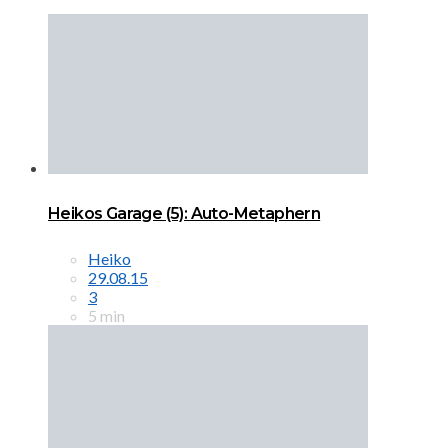
Heikos Garage (5): Auto-Metaphern
Heiko
29.08.15
3
5 min