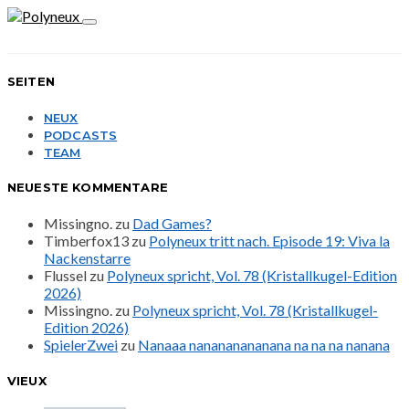
SEITEN
NEUX
PODCASTS
TEAM
NEUESTE KOMMENTARE
Missingno.
zu
Dad Games?
Timberfox13
zu
Polyneux tritt nach. Episode 19: Viva la
Nackenstarre
Flussel
zu
Polyneux spricht, Vol. 78 (Kristallkugel-Edition
2026)
Missingno.
zu
Polyneux spricht, Vol. 78 (Kristallkugel-
Edition 2026)
SpielerZwei
zu
Nanaaa nanananananana na na na nanana
VIEUX