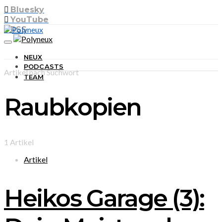
Bluesky
YouTube
RSS
NEUX
PODCASTS
Artikel nach Suchwort
TEAM
Raubkopien
1 Artikel
Artikel
Heikos Garage (3):