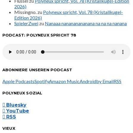
Flussel
zu
Polyneux spricht, Vol. 78 (Kristallkugel-Edition
2026)
Missingno.
zu
Polyneux spricht, Vol. 78 (Kristallkugel-
Edition 2026)
SpielerZwei
zu
Nanaaa nanananananana na na na nanana
PODCAST: POLYNEUX SPRICHT 78
ABONNIERE UNSEREN PODCAST
Apple Podcasts
Spotify
Amazon Music
Android
by Email
RSS
POLYNEUX SOZIAL
Bluesky
YouTube
RSS
VIEUX