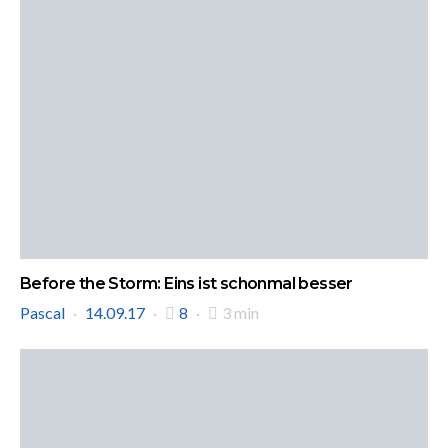
Before the Storm: Eins ist schonmal besser
Pascal
14.09.17
8
3 min