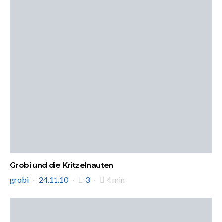
Grobi und die Kritzelnauten
grobi
24.11.10
3
4 min