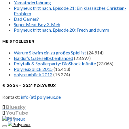
Yamatoderfahrung
Polyneux tritt nach. Episode 21: Ein klassisches Christian-
Problem
Dad Games?
Super Meat Boy 3-Meh
Polyneux tritt nach. Episode 20: Frech und dumm
MEISTGELESEN
Warum Skyrim ein zu großes Spiel ist
(24.914)
Baldur’s Gate selbst enhanced
(23.697)
Polytalk & Spoilerparty: BioShock Infinite
(23.066)
Polyreuxblick 2015
(15.413)
polyreuxblick 2012
(15.274)
© 2004 – 2021 POLYNEUX
Kontakt:
info (at) polyneux.de
Bluesky
YouTube
RSS