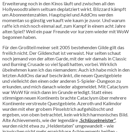
Erweiterung noch in den Kinos läuft und zwischen all den
Hollywoodtrailern seltsam deplatziert wirkt.
Blizzard kämpft
um Abonnentenzahlen. Hauptspiel und AddOns werden
momentan so günstig verkauft wie kaum je zuvor. Und warum
raffe ich mich noch einmal auf, zum Kampf in einem acht Jahre
alten Spiel? Weil ein paar Freunde vor kurzem wieder mit WoW
begonnen haben.
Für den Großteil meiner seit 2005 bestehenden Gilde gilt das
freilich nicht. Der Gildenchat ist verwaist. Nur selten schaut
noch jemand von der alten Garde, mit der wir damals in Classic
und Burning Crusade so viel Spaß hatten, vorbei. Wirklich
übelnehmen kann ich das niemandem: Auch ich habe mich in den
letzten AddOns darauf beschränkt, die neuen Questgebiete
und vielleicht den einen oder anderen 5-Spieler-Dungeon zu
erkunden, und mich danach wieder abgemeldet. Mit Cataclysm
war WoW für mich dann im Grunde erledigt. Statt eines
stimmigen neuen Kontinents brachte Cataclysm über mehrere
Kontinente verstreute Questgebiete. Azeroth und Kalimdor
wurden mit eher grobem Pinselstrich aufgehübscht und
ergeben, von oben betrachtet, kein wirklich harmonisches Bild.
Alte Achievements, wie der legendäre
„Schlüsselmeister“
,
wurden nicht etwa zu „Heldentaten“ umgewandelt – wie
inzwischen nicht mehr erreichbare Achievements heißen -,