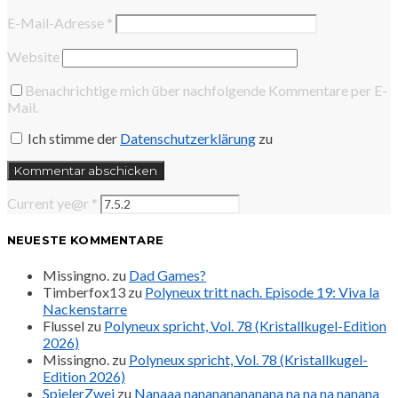
E-Mail-Adresse
*
Website
Benachrichtige mich über nachfolgende Kommentare per E-
Mail.
Ich stimme der
Datenschutzerklärung
zu
Current ye@r
*
NEUESTE KOMMENTARE
Missingno.
zu
Dad Games?
Timberfox13
zu
Polyneux tritt nach. Episode 19: Viva la
Nackenstarre
Flussel
zu
Polyneux spricht, Vol. 78 (Kristallkugel-Edition
2026)
Missingno.
zu
Polyneux spricht, Vol. 78 (Kristallkugel-
Edition 2026)
SpielerZwei
zu
Nanaaa nanananananana na na na nanana