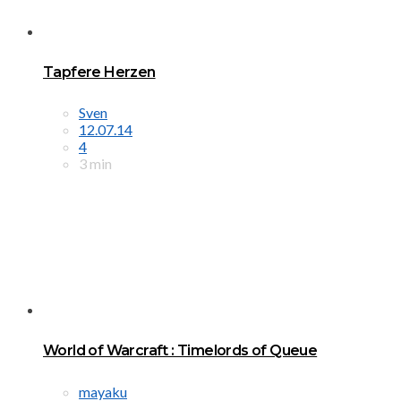
Tapfere Herzen
Sven
12.07.14
4
3 min
World of Warcraft : Timelords of Queue
mayaku