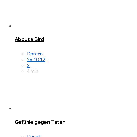
About a Bird
Doreen
26.10.12
2
4 min
Gefühle gegen Taten
Daniel