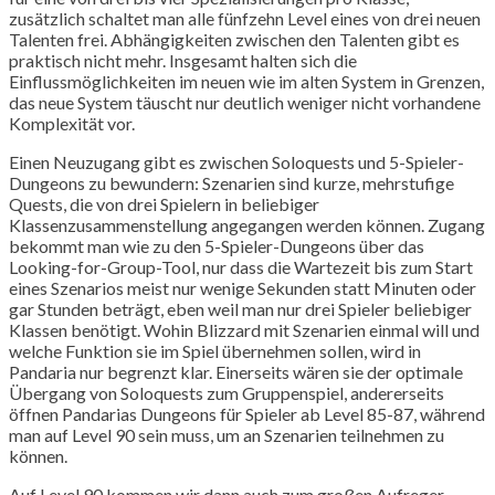
zusätzlich schaltet man alle fünfzehn Level eines von drei neuen
Talenten frei. Abhängigkeiten zwischen den Talenten gibt es
praktisch nicht mehr. Insgesamt halten sich die
Einflussmöglichkeiten im neuen wie im alten System in Grenzen,
das neue System täuscht nur deutlich weniger nicht vorhandene
Komplexität vor.
Einen Neuzugang gibt es zwischen Soloquests und 5-Spieler-
Dungeons zu bewundern: Szenarien sind kurze, mehrstufige
Quests, die von drei Spielern in beliebiger
Klassenzusammenstellung angegangen werden können. Zugang
bekommt man wie zu den 5-Spieler-Dungeons über das
Looking-for-Group-Tool, nur dass die Wartezeit bis zum Start
eines Szenarios meist nur wenige Sekunden statt Minuten oder
gar Stunden beträgt, eben weil man nur drei Spieler beliebiger
Klassen benötigt. Wohin Blizzard mit Szenarien einmal will und
welche Funktion sie im Spiel übernehmen sollen, wird in
Pandaria nur begrenzt klar. Einerseits wären sie der optimale
Übergang von Soloquests zum Gruppenspiel, andererseits
öffnen Pandarias Dungeons für Spieler ab Level 85-87, während
man auf Level 90 sein muss, um an Szenarien teilnehmen zu
können.
Auf Level 90 kommen wir dann auch zum großen Aufreger