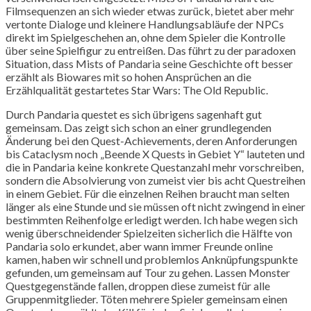
Filmsequenzen an sich wieder etwas zurück, bietet aber mehr
vertonte Dialoge und kleinere Handlungsabläufe der NPCs
direkt im Spielgeschehen an, ohne dem Spieler die Kontrolle
über seine Spielfigur zu entreißen. Das führt zu der paradoxen
Situation, dass Mists of Pandaria seine Geschichte oft besser
erzählt als Biowares mit so hohen Ansprüchen an die
Erzählqualität gestartetes Star Wars: The Old Republic.
Durch Pandaria questet es sich übrigens sagenhaft gut
gemeinsam. Das zeigt sich schon an einer grundlegenden
Änderung bei den Quest-Achievements, deren Anforderungen
bis Cataclysm noch „Beende X Quests in Gebiet Y“ lauteten und
die in Pandaria keine konkrete Questanzahl mehr vorschreiben,
sondern die Absolvierung von zumeist vier bis acht Questreihen
in einem Gebiet. Für die einzelnen Reihen braucht man selten
länger als eine Stunde und sie müssen oft nicht zwingend in einer
bestimmten Reihenfolge erledigt werden. Ich habe wegen sich
wenig überschneidender Spielzeiten sicherlich die Hälfte von
Pandaria solo erkundet, aber wann immer Freunde online
kamen, haben wir schnell und problemlos Anknüpfungspunkte
gefunden, um gemeinsam auf Tour zu gehen. Lassen Monster
Questgegenstände fallen, droppen diese zumeist für alle
Gruppenmitglieder. Töten mehrere Spieler gemeinsam einen