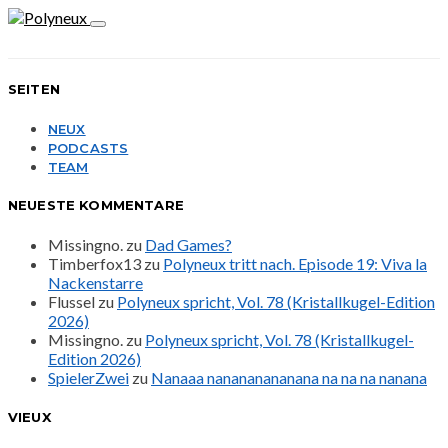
SEITEN
NEUX
PODCASTS
TEAM
NEUESTE KOMMENTARE
Missingno.
zu
Dad Games?
Timberfox13
zu
Polyneux tritt nach. Episode 19: Viva la
Nackenstarre
Flussel
zu
Polyneux spricht, Vol. 78 (Kristallkugel-Edition
2026)
Missingno.
zu
Polyneux spricht, Vol. 78 (Kristallkugel-
Edition 2026)
SpielerZwei
zu
Nanaaa nanananananana na na na nanana
VIEUX