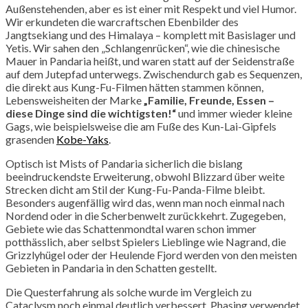
Außenstehenden, aber es ist einer mit Respekt und viel Humor.
Wir erkundeten die warcraftschen Ebenbilder des
Jangtsekiang und des Himalaya – komplett mit Basislager und
Yetis. Wir sahen den „Schlangenrücken“, wie die chinesische
Mauer in Pandaria heißt, und waren statt auf der Seidenstraße
auf dem Jutepfad unterwegs. Zwischendurch gab es Sequenzen,
die direkt aus Kung-Fu-Filmen hätten stammen können,
Lebensweisheiten der Marke
„Familie, Freunde, Essen –
diese Dinge sind die wichtigsten!“
und immer wieder kleine
Gags, wie beispielsweise die am Fuße des Kun-Lai-Gipfels
grasenden
Kobe-Yaks
.
Optisch ist Mists of Pandaria sicherlich die bislang
beeindruckendste Erweiterung, obwohl Blizzard über weite
Strecken dicht am Stil der Kung-Fu-Panda-Filme bleibt.
Besonders augenfällig wird das, wenn man noch einmal nach
Nordend oder in die Scherbenwelt zurückkehrt. Zugegeben,
Gebiete wie das Schattenmondtal waren schon immer
potthässlich, aber selbst Spielers Lieblinge wie Nagrand, die
Grizzlyhügel oder der Heulende Fjord werden von den meisten
Gebieten in Pandaria in den Schatten gestellt.
Die Questerfahrung als solche wurde im Vergleich zu
Cataclysm noch einmal deutlich verbessert. Phasing verwendet