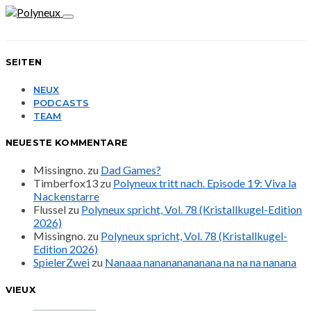
SEITEN
NEUX
PODCASTS
TEAM
NEUESTE KOMMENTARE
Missingno.
zu
Dad Games?
Timberfox13
zu
Polyneux tritt nach. Episode 19: Viva la
Nackenstarre
Flussel
zu
Polyneux spricht, Vol. 78 (Kristallkugel-Edition
2026)
Missingno.
zu
Polyneux spricht, Vol. 78 (Kristallkugel-
Edition 2026)
SpielerZwei
zu
Nanaaa nanananananana na na na nanana
VIEUX