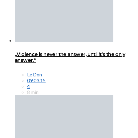
„Violence is never the answer, until it’s the only
answer.“
Le Don
09.03.15
4
8 min