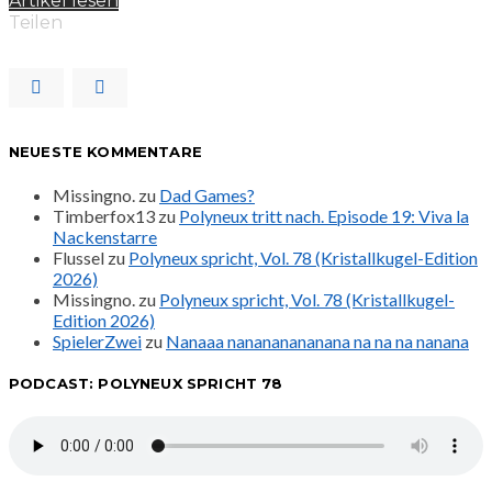
Artikel lesen
Teilen
NEUESTE KOMMENTARE
Missingno.
zu
Dad Games?
Timberfox13
zu
Polyneux tritt nach. Episode 19: Viva la
Nackenstarre
Flussel
zu
Polyneux spricht, Vol. 78 (Kristallkugel-Edition
2026)
Missingno.
zu
Polyneux spricht, Vol. 78 (Kristallkugel-
Edition 2026)
SpielerZwei
zu
Nanaaa nanananananana na na na nanana
PODCAST: POLYNEUX SPRICHT 78