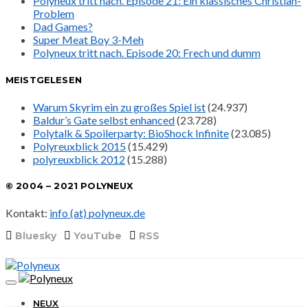
Polyneux tritt nach. Episode 21: Ein klassisches Christian-
Problem
Dad Games?
Super Meat Boy 3-Meh
Polyneux tritt nach. Episode 20: Frech und dumm
MEISTGELESEN
Warum Skyrim ein zu großes Spiel ist
(24.937)
Baldur’s Gate selbst enhanced
(23.728)
Polytalk & Spoilerparty: BioShock Infinite
(23.085)
Polyreuxblick 2015
(15.429)
polyreuxblick 2012
(15.288)
© 2004 – 2021 POLYNEUX
Kontakt:
info (at) polyneux.de
Bluesky
YouTube
RSS
NEUX