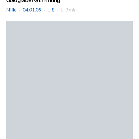
Goldgräber-Stimmung
Nille
04.01.09
8
3 min