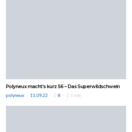
Polyneux macht’s kurz 56 – Das Superwildschwein
polyneux
11.09.22
8
1 min