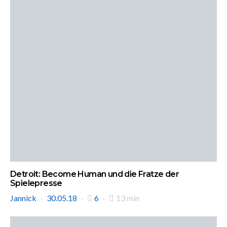
Detroit: Become Human und die Fratze der
Spielepresse
Jannick
30.05.18
6
13 min