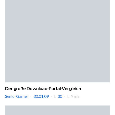
Der große Download-Portal-Vergleich
SeniorGamer
30.01.09
30
9 min