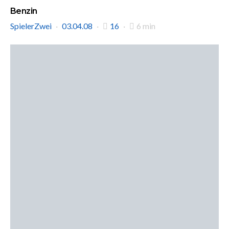
Benzin
SpielerZwei
03.04.08
16
6 min