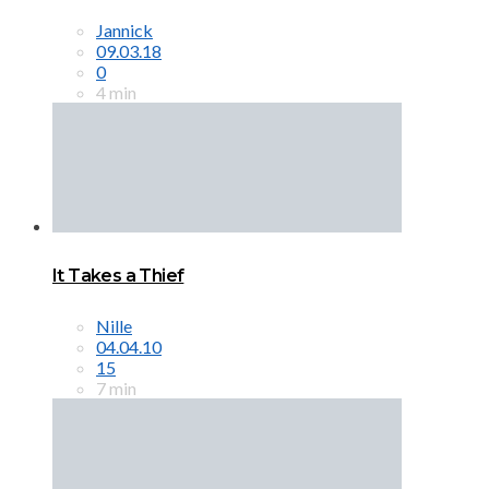
Jannick
09.03.18
0
4 min
It Takes a Thief
Nille
04.04.10
15
7 min