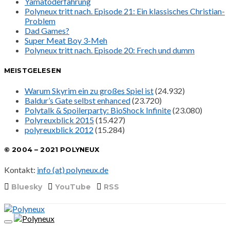
Yamatoderfahrung
Polyneux tritt nach. Episode 21: Ein klassisches Christian-
Problem
Dad Games?
Super Meat Boy 3-Meh
Polyneux tritt nach. Episode 20: Frech und dumm
MEISTGELESEN
Warum Skyrim ein zu großes Spiel ist
(24.932)
Baldur’s Gate selbst enhanced
(23.720)
Polytalk & Spoilerparty: BioShock Infinite
(23.080)
Polyreuxblick 2015
(15.427)
polyreuxblick 2012
(15.284)
© 2004 – 2021 POLYNEUX
Kontakt:
info (at) polyneux.de
Bluesky
YouTube
RSS