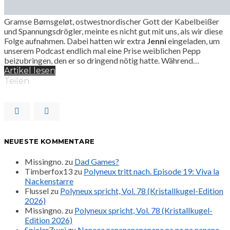
Gramse Bømsgeløt, ostwestnordischer Gott der Kabelbeißer
und Spannungsdrögler, meinte es nicht gut mit uns, als wir diese
Folge aufnahmen. Dabei hatten wir extra
Jenni
eingeladen, um
unserem Podcast endlich mal eine Prise weiblichen Pepp
beizubringen, den er so dringend nötig hatte. Während…
Artikel lesen
Teilen
NEUESTE KOMMENTARE
Missingno.
zu
Dad Games?
Timberfox13
zu
Polyneux tritt nach. Episode 19: Viva la
Nackenstarre
Flussel
zu
Polyneux spricht, Vol. 78 (Kristallkugel-Edition
2026)
Missingno.
zu
Polyneux spricht, Vol. 78 (Kristallkugel-
Edition 2026)
SpielerZwei
zu
Nanaaa nanananananana na na na nanana