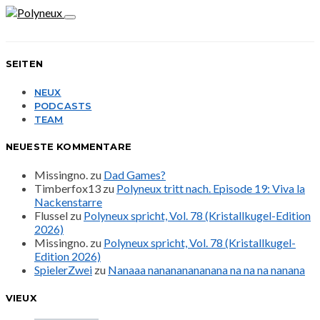
SEITEN
NEUX
PODCASTS
TEAM
NEUESTE KOMMENTARE
Missingno.
zu
Dad Games?
Timberfox13
zu
Polyneux tritt nach. Episode 19: Viva la
Nackenstarre
Flussel
zu
Polyneux spricht, Vol. 78 (Kristallkugel-Edition
2026)
Missingno.
zu
Polyneux spricht, Vol. 78 (Kristallkugel-
Edition 2026)
SpielerZwei
zu
Nanaaa nanananananana na na na nanana
VIEUX