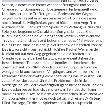
Sehr schön auch diverse
Szenen, in denen man immer wieder hoffnungslos und ohne
Chance auf Entkommen von Bossgegnern festgenagelt wird.
Man kassiert einen Treffer, geht zu Boden und der Gegner
prügelt so lange auf einen ein bis man tot ist, ohne dass man
noch einmal die Möglichkeit gehabt hätte, seinen Angriffen
auszuweichen. Hier wird dem Spieler zum Verhängnis, dass das
Spiel jede begonnene Charakteraktion gnadenlos zu Ende
laufen lässt, bevor eine neue begonnen werden kann: Während
Travis umständlich aufsteht bekommt er jedes Mal wieder eins
in die Fresse, ohne dass der Spieler irgendwie eingreifen könnte.
Das ist, vorsichtig ausgedrückt, richtige Kacke! Weil man der
KI nicht mit auf den Weg gegeben hat, die Attacken aus
Gründen der Spielbarkeit kurz zu pausieren, entstehen die
beschriebenen Todesschleifen. „Unpoliert“ schmeichelt der
Spielmechanik von
NMH2
noch ungemein. Unpoliert war sie
wohlgemerkt auch schon im Vorgänger. Und wir haben es hier
tatsächlich mit der exakt gleichen Steuerung wie im ersten Teil
zu tun. Aber dort traten ähnliche Probleme nicht in den
Vordergrund, weil der Schwierigkeitsgrad nicht so hoch und das
Leveldesign besser (sprich: simpler) war. Sehr deutlich kann
man dies beispielsweise in dem Abschnitt sehen, in welchem wir
Shinobu spielen: Hier gibt es doch tatsächlich eine 3D-Kisten-
Hüpf-Passage, für die die Spielmechanik überhaupt nicht