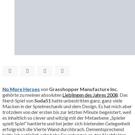
No More Heroes
von
Grasshopper Manufacture Inc.
gehörte zu meinen absoluten
Lieblingen des Jahres 2008
. Das
Nerd-Spiel von
Suda51
hatte unbestritten ganz, ganz viele
Macken in der Spielmechanik und dem Design. Es hat mich aber
trotzdem von der ersten bis zur letzten Minute begeistert, weil
es inhaltlich so clever und witzig mit der Metaebene „Spieler
spielt Spiel“ hantierte und bei jeder sich bietenden Gelegenheit
erfolgreich die Vierte Wand durchbrach. Dementsprechend
hatte ich natürlich sehr hohe Erwartungen an den Nachfolger