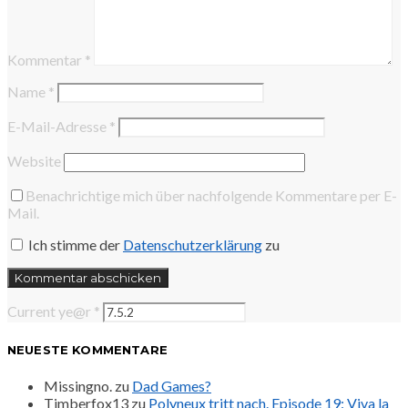
Kommentar
*
Name
*
E-Mail-Adresse
*
Website
Benachrichtige mich über nachfolgende Kommentare per E-
Mail.
Ich stimme der
Datenschutzerklärung
zu
Current ye@r
*
NEUESTE KOMMENTARE
Missingno.
zu
Dad Games?
Timberfox13
zu
Polyneux tritt nach. Episode 19: Viva la