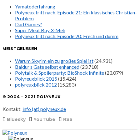
Yamatoderfahrung
Polyneux tritt nach. Episode 21: Ein klassisches Christian-
Problem
Dad Games?
Super Meat Boy 3-Meh
Polyneux tritt nach. Episode 20: Frech und dumm
MEISTGELESEN
Warum Skyrim ein zu großes Spiel ist
(24.931)
Baldur’s Gate selbst enhanced
(23.718)
Polytalk & Spoilerparty: BioShock Infinite
(23.079)
Polyreuxblick 2015
(15.424)
polyreuxblick 2012
(15.283)
© 2004 – 2021 POLYNEUX
Kontakt:
info (at) polyneux.de
Bluesky
YouTube
RSS