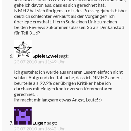
gehe ich davon aus, dass es sich gerechnet hat..
NMH2 hat sich übrigens trotz des Pressegejubels bisher
deutlich schlechter verkauft als der Vorgänger! Ich
überlege ernsthaft, Herrn Suda einen Link zu meinen
beiden Reviews zukommenzulassen. So als Denkanstoß
für Teil 3… :P
sagt:
SpielerZwei
23.07.2010 um 11:49 Uhr
Ich gestehe: Ich werde aus unseren Lesern einfach nicht
schlau. Aufgrund der Tatsache, dass ich NMH2 anders
beurteile als 99,9% der übrigen Kritiker, habe ich
durchaus mit einigen kontroversen Kommentaren
gerechnet…
Ihr macht mir langsam etwas Angst, Leute! ;)
sagt:
Eugen
23.07.2010 um 16:42 Uhr