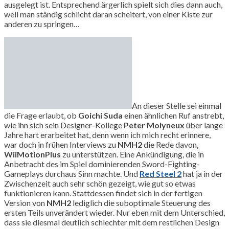
ausgelegt ist. Entsprechend ärgerlich spielt sich dies dann auch,
weil man ständig schlicht daran scheitert, von einer Kiste zur
anderen zu springen…
An dieser Stelle sei einmal
die Frage erlaubt, ob
Goichi Suda
einen ähnlichen Ruf anstrebt,
wie ihn sich sein Designer-Kollege
Peter Molyneux
über lange
Jahre hart erarbeitet hat, denn wenn ich mich recht erinnere,
war doch in frühen Interviews zu
NMH2
die Rede davon,
WiiMotionPlus
zu unterstützen. Eine Ankündigung, die in
Anbetracht des im Spiel dominierenden Sword-Fighting-
Gameplays durchaus Sinn machte. Und
Red Steel 2
hat ja in der
Zwischenzeit auch sehr schön gezeigt, wie gut so etwas
funktionieren kann. Stattdessen findet sich in der fertigen
Version von
NMH2
lediglich die suboptimale Steuerung des
ersten Teils unverändert wieder. Nur eben mit dem Unterschied,
dass sie diesmal deutlich schlechter mit dem restlichen Design