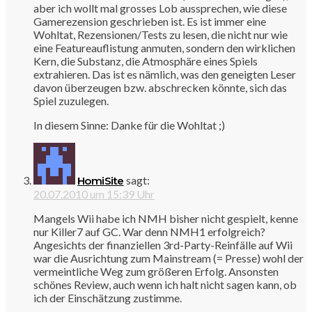
aber ich wollt mal grosses Lob aussprechen, wie diese
Gamerezension geschrieben ist. Es ist immer eine
Wohltat, Rezensionen/Tests zu lesen, die nicht nur wie
eine Featureauflistung anmuten, sondern den wirklichen
Kern, die Substanz, die Atmosphäre eines Spiels
extrahieren. Das ist es nämlich, was den geneigten Leser
davon überzeugen bzw. abschrecken könnte, sich das
Spiel zuzulegen.
In diesem Sinne: Danke für die Wohltat ;)
sagt:
HomiSite
20.07.2010 um 15:39 Uhr
Mangels Wii habe ich NMH bisher nicht gespielt, kenne
nur Killer7 auf GC. War denn NMH1 erfolgreich?
Angesichts der finanziellen 3rd-Party-Reinfälle auf Wii
war die Ausrichtung zum Mainstream (= Presse) wohl der
vermeintliche Weg zum größeren Erfolg. Ansonsten
schönes Review, auch wenn ich halt nicht sagen kann, ob
ich der Einschätzung zustimme.