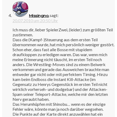
sagt:
Missingno.
20.07.2010 um 20:50 Uhr
Ich muss dir, lieber SpielerZwei, (leider) zum größten Teil
zustimmen.
Dass die (Kampf-)Steuerung aus dem ersten Teil
übernommen wurde, hat mich persönlich weniger gestört.
Schon eher, dass fast alle Bosse mit stupidem
draufkloppen zu erledigen waren. Das war, wenn mich
meine Erinnerung nicht täuscht, im ersten Teil noch
anders. Die Wrestling-Moves sind zu einem Beiwerk
verkommen und gerade das Ausweichen brauchte man
entweder gar nicht oder mit perfektem Timing. Hinzu
kam beim Endboss die Instant Kill-Attacke (im
Gegensatz zu Henrys Gegenstück im ersten Teil nicht
wirklich vorherseh- und dodgebar) und der Attacken-
Spam seiner Teleport-Attacke, welche mir den letzten
Nerv geraubt haben.
Das Herumhüpfen mit Shinobu… wenn es der einzige
Fehler wäre, könnte man ja noch darüber wegsehen.
Die Punkte auf der Karte direkt anzuwählen hat ein