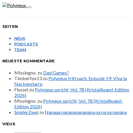
SEITEN
NEUX
PODCASTS
TEAM
NEUESTE KOMMENTARE
Missingno.
zu
Dad Games?
Timberfox13
zu
Polyneux tritt nach. Episode 19: Viva la
Nackenstarre
Flussel
zu
Polyneux spricht, Vol. 78 (Kristallkugel-Edition
2026)
Missingno.
zu
Polyneux spricht, Vol. 78 (Kristallkugel-
Edition 2026)
SpielerZwei
zu
Nanaaa nanananananana na na na nanana
VIEUX