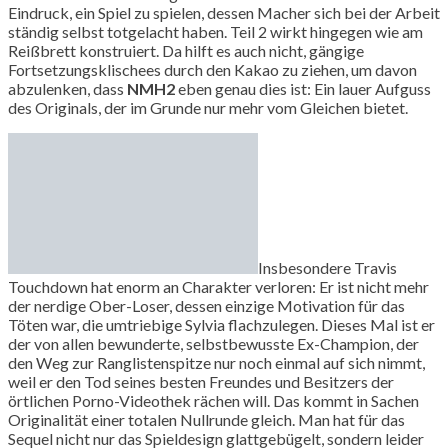
Eindruck, ein Spiel zu spielen, dessen Macher sich bei der Arbeit
ständig selbst totgelacht haben. Teil 2 wirkt hingegen wie am
Reißbrett konstruiert. Da hilft es auch nicht, gängige
Fortsetzungsklischees durch den Kakao zu ziehen, um davon
abzulenken, dass
NMH2
eben genau dies ist: Ein lauer Aufguss
des Originals, der im Grunde nur mehr vom Gleichen bietet.
Insbesondere Travis
Touchdown hat enorm an Charakter verloren: Er ist nicht mehr
der nerdige Ober-Loser, dessen einzige Motivation für das
Töten war, die umtriebige Sylvia flachzulegen. Dieses Mal ist er
der von allen bewunderte, selbstbewusste Ex-Champion, der
den Weg zur Ranglistenspitze nur noch einmal auf sich nimmt,
weil er den Tod seines besten Freundes und Besitzers der
örtlichen Porno-Videothek rächen will. Das kommt in Sachen
Originalität einer totalen Nullrunde gleich. Man hat für das
Sequel nicht nur das Spieldesign glattgebügelt, sondern leider