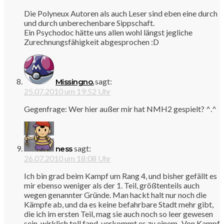
Die Polyneux Autoren als auch Leser sind eben eine durch
und durch unberechenbare Sippschaft.
Ein Psychodoc hätte uns allen wohl längst jegliche
Zurechnungsfähigkeit abgesprochen :D
sagt:
Missingno.
25.07.2010 um 19:52 Uhr
Gegenfrage: Wer hier außer mir hat NMH2 gespielt? ^.^
sagt:
ness
26.07.2010 um 18:08 Uhr
Ich bin grad beim Kampf um Rang 4, und bisher gefällt es
mir ebenso weniger als der 1. Teil, größtenteils auch
wegen genannter Gründe. Man hackt halt nur noch die
Kämpfe ab, und da es keine befahrbare Stadt mehr gibt,
die ich im ersten Teil, mag sie auch noch so leer gewesen
sein, wirklich toll fand, verkommt es zu einem „Von Kampf