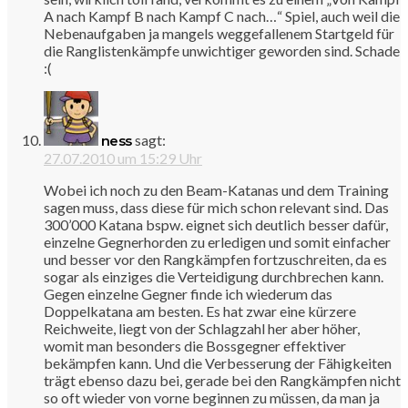
A nach Kampf B nach Kampf C nach…“ Spiel, auch weil die
Nebenaufgaben ja mangels weggefallenem Startgeld für
die Ranglistenkämpfe unwichtiger geworden sind. Schade
:(
sagt:
ness
27.07.2010 um 15:29 Uhr
Wobei ich noch zu den Beam-Katanas und dem Training
sagen muss, dass diese für mich schon relevant sind. Das
300’000 Katana bspw. eignet sich deutlich besser dafür,
einzelne Gegnerhorden zu erledigen und somit einfacher
und besser vor den Rangkämpfen fortzuschreiten, da es
sogar als einziges die Verteidigung durchbrechen kann.
Gegen einzelne Gegner finde ich wiederum das
Doppelkatana am besten. Es hat zwar eine kürzere
Reichweite, liegt von der Schlagzahl her aber höher,
womit man besonders die Bossgegner effektiver
bekämpfen kann. Und die Verbesserung der Fähigkeiten
trägt ebenso dazu bei, gerade bei den Rangkämpfen nicht
so oft wieder von vorne beginnen zu müssen, da man ja