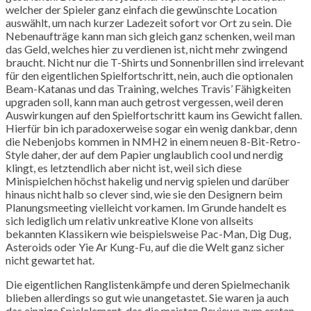
welcher der Spieler ganz einfach die gewünschte Location
auswählt, um nach kurzer Ladezeit sofort vor Ort zu sein. Die
Nebenaufträge kann man sich gleich ganz schenken, weil man
das Geld, welches hier zu verdienen ist, nicht mehr zwingend
braucht. Nicht nur die T-Shirts und Sonnenbrillen sind irrelevant
für den eigentlichen Spielfortschritt, nein, auch die optionalen
Beam-Katanas und das Training, welches Travis’ Fähigkeiten
upgraden soll, kann man auch getrost vergessen, weil deren
Auswirkungen auf den Spielfortschritt kaum ins Gewicht fallen.
Hierfür bin ich paradoxerweise sogar ein wenig dankbar, denn
die Nebenjobs kommen in NMH2 in einem neuen 8-Bit-Retro-
Style daher, der auf dem Papier unglaublich cool und nerdig
klingt, es letztendlich aber nicht ist, weil sich diese
Minispielchen höchst hakelig und nervig spielen und darüber
hinaus nicht halb so clever sind, wie sie den Designern beim
Planungsmeeting vielleicht vorkamen. Im Grunde handelt es
sich lediglich um relativ unkreative Klone von allseits
bekannten Klassikern wie beispielsweise Pac-Man, Dig Dug,
Asteroids oder Yie Ar Kung-Fu, auf die die Welt ganz sicher
nicht gewartet hat.
Die eigentlichen Ranglistenkämpfe und deren Spielmechanik
blieben allerdings so gut wie unangetastet. Sie waren ja auch
das einzige Spielelement, das die meisten Reviews zum ersten