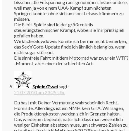
bisschen die Entspannung raus genommen. Insbesondere,
weil man ja von einem UAA-Kampf zum nächsten
Springen konnte, ohne sich um sonst etwas kümmern zu
müssen.
Die 8-bit-Spiele sind leider größtenteils
steuerungstechnischer Krampf, wobei sie mir prinzipiell
gefallen haben.
Wirkliche Slowdowns konnte ich bei mir nicht bemerken;
das Sex’n’Gore-Update finde ich ähnlich belanglos, wenn
nicht sogar störend.
Die sinnfreie Fahrt mit dem Motorrad war zwar ein WTF?
-Moment, aber einer der schlechten Art.
sagt:
SpielerZwei
21.07.2010 um 23:25 Uhr
Du hast mit Deiner Vermutung wahrscheinlich Recht,
Homisite. Allerdings ist ein NMH kein GTA. Will sagen,
die Produktionskosten werden sich in Grenzen halten.
Das wiederum bedeutet natürlich, dass man wesentlich
weniger Einheiten absetzen muss, um schwarze Zahlen zu
schreiben. Da sich NMH etwa 500.000 mal verkauft hat,