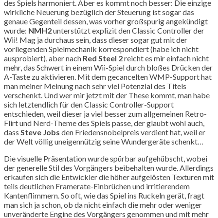
des Spiels harmoniert. Aber es kommt noch besser: Die einzige
wirkliche Neuerung bezüglich der Steuerung ist sogar das
genaue Gegenteil dessen, was vorher großspurig angekündigt
wurde:
NMH2
unterstützt explizit den Classic Controller der
Wii! Mag ja durchaus sein, dass dieser sogar gut mit der
vorliegenden Spielmechanik korrespondiert (habe ich nicht
ausprobiert), aber nach
Red Steel 2
reicht es mir einfach nicht
mehr, das Schwert in einem Wii-Spiel durch bloßes Drücken der
A-Taste zu aktivieren. Mit dem gecancelten WMP-Support hat
man meiner Meinung nach sehr viel Potenzial des Titels
verschenkt. Und wer mir jetzt mit der These kommt, man habe
sich letztendlich für den Classic Controller-Support
entschieden, weil dieser ja viel besser zum allgemeinen Retro-
Flirt und Nerd-Theme des Spiels passe, der glaubt wohl auch,
dass
Steve Jobs
den Friedensnobelpreis verdient hat, weil er
der Welt völlig uneigennützig seine Wundergeräte schenkt…
Die visuelle Präsentation wurde spürbar aufgehübscht, wobei
der generelle Stil des Vorgängers beibehalten wurde. Allerdings
erkaufen sich die Entwickler die höher aufgelösten Texturen mit
teils deutlichen Framerate-Einbrüchen und irritierendem
Kantenflimmern. So oft, wie das Spiel ins Ruckeln gerät, fragt
man sich ja schon, ob da nicht einfach die mehr oder weniger
unveränderte Engine des Vorgängers genommen und mit mehr