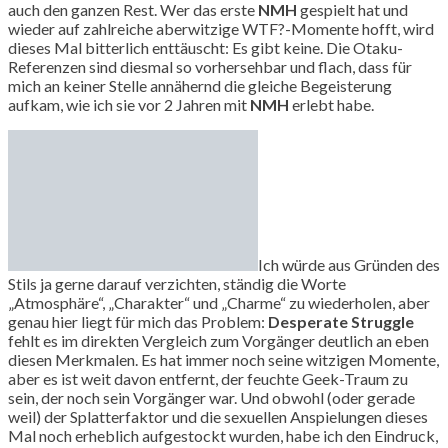
auch den ganzen Rest. Wer das erste
NMH
gespielt hat und
wieder auf zahlreiche aberwitzige WTF?-Momente hofft, wird
dieses Mal bitterlich enttäuscht: Es gibt keine. Die Otaku-
Referenzen sind diesmal so vorhersehbar und flach, dass für
mich an keiner Stelle annähernd die gleiche Begeisterung
aufkam, wie ich sie vor 2 Jahren mit
NMH
erlebt habe.
Ich würde aus Gründen des
Stils ja gerne darauf verzichten, ständig die Worte
„Atmosphäre“, „Charakter“ und „Charme“ zu wiederholen, aber
genau hier liegt für mich das Problem:
Desperate Struggle
fehlt es im direkten Vergleich zum Vorgänger deutlich an eben
diesen Merkmalen. Es hat immer noch seine witzigen Momente,
aber es ist weit davon entfernt, der feuchte Geek-Traum zu
sein, der noch sein Vorgänger war. Und obwohl (oder gerade
weil) der Splatterfaktor und die sexuellen Anspielungen dieses
Mal noch erheblich aufgestockt wurden, habe ich den Eindruck,