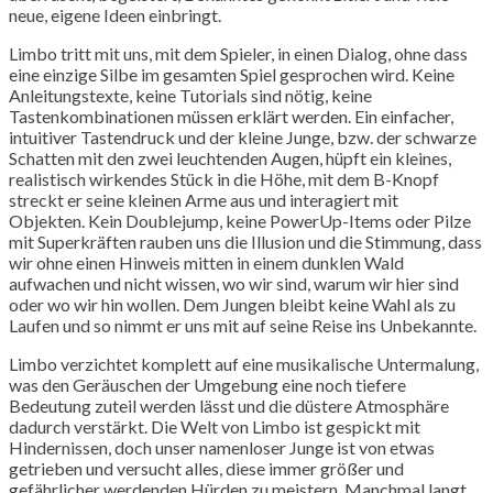
neue, eigene Ideen einbringt.
Limbo tritt mit uns, mit dem Spieler, in einen Dialog, ohne dass
eine einzige Silbe im gesamten Spiel gesprochen wird. Keine
Anleitungstexte, keine Tutorials sind nötig, keine
Tastenkombinationen müssen erklärt werden. Ein einfacher,
intuitiver Tastendruck und der kleine Junge, bzw. der schwarze
Schatten mit den zwei leuchtenden Augen, hüpft ein kleines,
realistisch wirkendes Stück in die Höhe, mit dem B-Knopf
streckt er seine kleinen Arme aus und interagiert mit
Objekten. Kein Doublejump, keine PowerUp-Items oder Pilze
mit Superkräften rauben uns die Illusion und die Stimmung, dass
wir ohne einen Hinweis mitten in einem dunklen Wald
aufwachen und nicht wissen, wo wir sind, warum wir hier sind
oder wo wir hin wollen. Dem Jungen bleibt keine Wahl als zu
Laufen und so nimmt er uns mit auf seine Reise ins Unbekannte.
Limbo verzichtet komplett auf eine musikalische Untermalung,
was den Geräuschen der Umgebung eine noch tiefere
Bedeutung zuteil werden lässt und die düstere Atmosphäre
dadurch verstärkt. Die Welt von Limbo ist gespickt mit
Hindernissen, doch unser namenloser Junge ist von etwas
getrieben und versucht alles, diese immer größer und
gefährlicher werdenden Hürden zu meistern. Manchmal langt