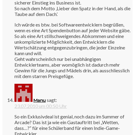
sicherer Einstieg ins Business ist.
So nach dem Motto ‚Lieber den Spatz in der Hand, als die
Taube auf dem Dach.‘
Ich würde es btw. bei Softwareentwicklern begrüßen,
wenn es eine Art Spendenbutton auf jeder Website gäbe.
So als eine Art stillschweigendes Abkommen und eine
unkomplizierte Möglichkeit, den Entwicklern die
Wertschätzung entgegenzubringen, die jeder Einzelne
kann und will.
Geht wahrscheinlich nur bei unabhängigen
Entwicklerteams, aber womöglich ist dadurch mehr
Gewinn für die Jungs und Mädels drin, als ausschliesslich
mit dem starren Preisgefüge.
sagt:
Manu
23.07.2010 um 00:50 Uhr
So ein Exklusivdeal ist genial, noch dazu im Summer of
Arcade? Das ist ja wie ein Gastauftritt bei „Wetten,
dass…?“ für eine Schülerband für einen Indie-Game-
Entwickler.