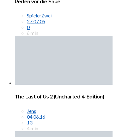
Perlen vor die Säue
SpielerZwei
27.07.05
0
6 min
The Last of Us 2 (Uncharted 4-Edition)
Jens
04.06.16
13
4 min