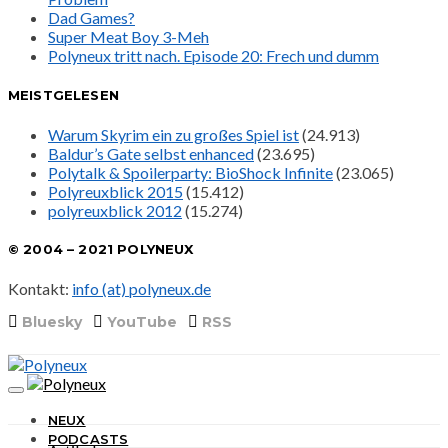
Dad Games?
Super Meat Boy 3-Meh
Polyneux tritt nach. Episode 20: Frech und dumm
MEISTGELESEN
Warum Skyrim ein zu großes Spiel ist
(24.913)
Baldur’s Gate selbst enhanced
(23.695)
Polytalk & Spoilerparty: BioShock Infinite
(23.065)
Polyreuxblick 2015
(15.412)
polyreuxblick 2012
(15.274)
© 2004 – 2021 POLYNEUX
Kontakt:
info (at) polyneux.de
Bluesky
YouTube
RSS
NEUX
PODCASTS