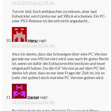
21.07.2010 um 22:39 Uhr
Tut mir leid, Euch enttäuschen zu müssen, aber laut
Entwickler wird Limbo nur auf XBLA erscheinen. Ein PC-
oder PS3-Release ist derzeit nicht angedacht…
sagt:
Manu
22.07.2010 um 10:14 Uhr
Also ich denke, dass das Schweigen über eine PC Version
gerade nur von MS forciert wird, was auch ihr gutes Recht
ist, wenn sie dafür die Exklusivrechte besitzen und teuer
eingekauft haben. Da die IGF Version ja auf dem PC lief,
denke ich aber, dass es nur eine Frage der Zeit ist, bis es
(sehr viel später) doch mal eine PC Version geben wird.
sagt:
Daniel
22.07.2010 um 12:00 Uhr
Braid ist doch ein gutes Beispiel. Das war erst Xbox-