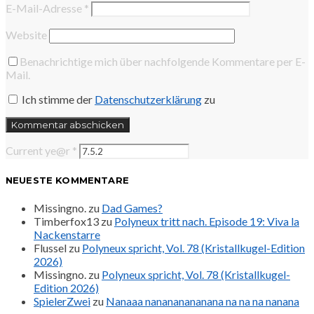
E-Mail-Adresse
*
Website
Benachrichtige mich über nachfolgende Kommentare per E-
Mail.
Ich stimme der
Datenschutzerklärung
zu
Current ye@r
*
NEUESTE KOMMENTARE
Missingno.
zu
Dad Games?
Timberfox13
zu
Polyneux tritt nach. Episode 19: Viva la
Nackenstarre
Flussel
zu
Polyneux spricht, Vol. 78 (Kristallkugel-Edition
2026)
Missingno.
zu
Polyneux spricht, Vol. 78 (Kristallkugel-
Edition 2026)
SpielerZwei
zu
Nanaaa nanananananana na na na nanana