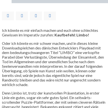
Ich könnte es mir einfach machen und euch ohne schlechtes
Gewissen im Imperativ zurufen:
Kaufbefehl: Limbo!
Oder ich könnte es mir schwer machen, und in dieses kleine
Downloadspielchen des dänischen Entwicklers Playdead mit
dem bedeutungschwangeren Titel “LIMBO” eine verkopfte
Parabel über Verlustängste, Überwindung der Einsamkeit, den
Tod im Allgemeinen und der unendlichen Suche nach dem
Seelenverwandten rein interpretieren. In der darauf folgenden
Überlegung, ob Spiele nun Kunst sein wollen, können oder
bereits sind, würde jedoch das eigentliche Spiel nur eine
Randnotiz bleiben und das wäre nicht nur ungerecht sondern
wirklich schade.
Denn Limbo ist, trotz der kunstvollen Präsentation, in erster
Linie ein gutes, sogar ein sehr gutes Spiel. Ein seitwärts-
scrollender Puzzle-Plattformer, der mit seinen cleveren Rätseln
überrascht, begeistert, Bekanntes gekonnt zitiert und viele