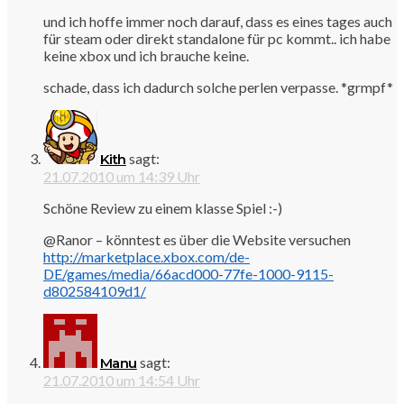
und ich hoffe immer noch darauf, dass es eines tages auch
für steam oder direkt standalone für pc kommt.. ich habe
keine xbox und ich brauche keine.
schade, dass ich dadurch solche perlen verpasse. *grmpf*
sagt:
Kith
21.07.2010 um 14:39 Uhr
Schöne Review zu einem klasse Spiel :-)
@Ranor – könntest es über die Website versuchen
http://marketplace.xbox.com/de-
DE/games/media/66acd000-77fe-1000-9115-
d802584109d1/
sagt:
Manu
21.07.2010 um 14:54 Uhr