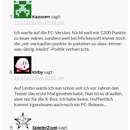
sagt:
Kazoom
21.07.2010 um 18:18 Uhr
Ich warte auf die PC-Version. Nicht weil mir 1200 Punkte
zu teuer wären, sondern weil bei Mickeysoft immer noch
die „wir-verkaufen-punkte-in-paketen-so-dass-immer-
was-übrig-bleibt“-Politik vorherrscht.
sagt:
Kirby
21.07.2010 um 20:05 Uhr
Auf Limbo warte ich nun schon seit ich vor Jahren den
Teaser das erste Mal gesehen habe. Nun ist es draußen,
aber nur für die X-Box. Ich habe keine. Hoffentlich
kommt irgendwann auch noch ein PC-Release…
sagt:
SpielerZwei