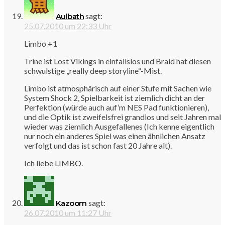
sagt:
Aulbath
25.07.2010 um 22:33 Uhr
Limbo +1
Trine ist Lost Vikings in einfallslos und Braid hat diesen
schwulstige „really deep storyline“-Mist.
Limbo ist atmosphärisch auf einer Stufe mit Sachen wie
System Shock 2, Spielbarkeit ist ziemlich dicht an der
Perfektion (würde auch auf’m NES Pad funktionieren),
und die Optik ist zweifelsfrei grandios und seit Jahren mal
wieder was ziemlich Ausgefallenes (Ich kenne eigentlich
nur noch ein anderes Spiel was einen ähnlichen Ansatz
verfolgt und das ist schon fast 20 Jahre alt).
Ich liebe LIMBO.
sagt:
Kazoom
26.07.2010 um 11:27 Uhr