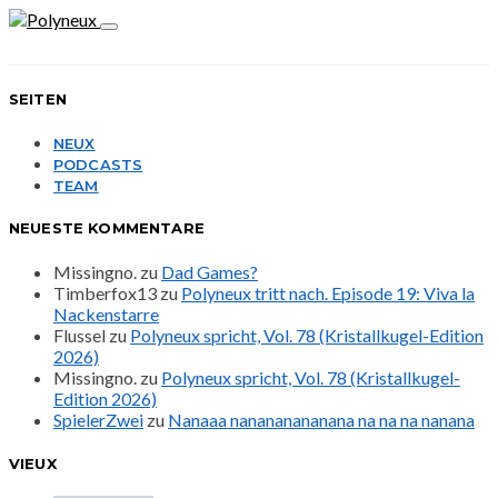
SEITEN
NEUX
PODCASTS
TEAM
NEUESTE KOMMENTARE
Missingno.
zu
Dad Games?
Timberfox13
zu
Polyneux tritt nach. Episode 19: Viva la
Nackenstarre
Flussel
zu
Polyneux spricht, Vol. 78 (Kristallkugel-Edition
2026)
Missingno.
zu
Polyneux spricht, Vol. 78 (Kristallkugel-
Edition 2026)
SpielerZwei
zu
Nanaaa nanananananana na na na nanana
VIEUX