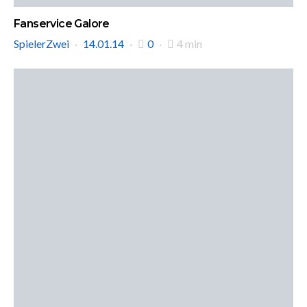
Fanservice Galore
SpielerZwei
14.01.14
0
4 min