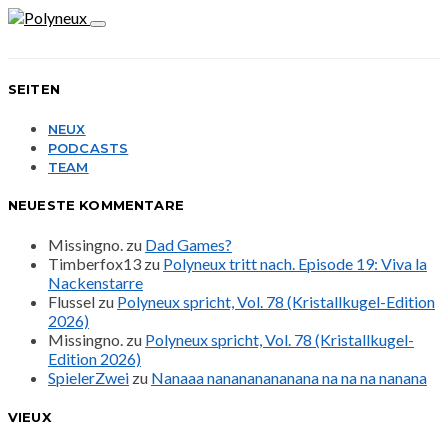
SEITEN
NEUX
PODCASTS
TEAM
NEUESTE KOMMENTARE
Missingno.
zu
Dad Games?
Timberfox13
zu
Polyneux tritt nach. Episode 19: Viva la
Nackenstarre
Flussel
zu
Polyneux spricht, Vol. 78 (Kristallkugel-Edition
2026)
Missingno.
zu
Polyneux spricht, Vol. 78 (Kristallkugel-
Edition 2026)
SpielerZwei
zu
Nanaaa nanananananana na na na nanana
VIEUX