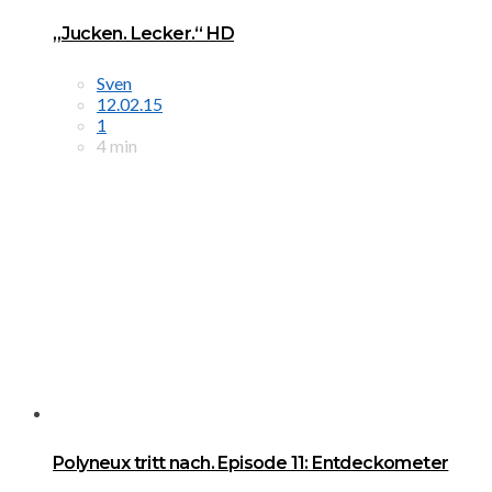
„Jucken. Lecker.“ HD
Sven
12.02.15
1
4 min
Polyneux tritt nach. Episode 11: Entdeckometer