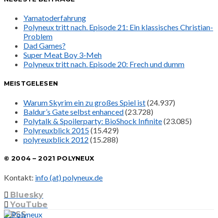
Yamatoderfahrung
Polyneux tritt nach. Episode 21: Ein klassisches Christian-
Problem
Dad Games?
Super Meat Boy 3-Meh
Polyneux tritt nach. Episode 20: Frech und dumm
MEISTGELESEN
Warum Skyrim ein zu großes Spiel ist
(24.937)
Baldur’s Gate selbst enhanced
(23.728)
Polytalk & Spoilerparty: BioShock Infinite
(23.085)
Polyreuxblick 2015
(15.429)
polyreuxblick 2012
(15.288)
© 2004 – 2021 POLYNEUX
Kontakt:
info (at) polyneux.de
Bluesky
YouTube
RSS