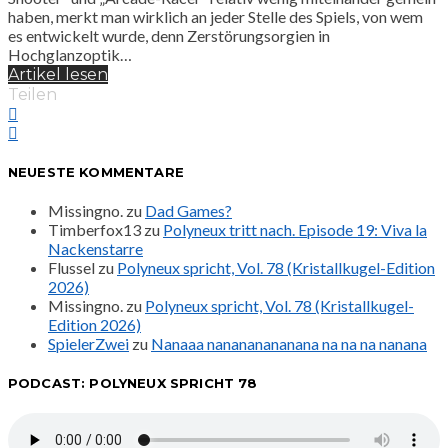
haben, merkt man wirklich an jeder Stelle des Spiels, von wem
es entwickelt wurde, denn Zerstörungsorgien in
Hochglanzoptik…
Artikel lesen
Teilen
NEUESTE KOMMENTARE
Missingno.
zu
Dad Games?
Timberfox13
zu
Polyneux tritt nach. Episode 19: Viva la
Nackenstarre
Flussel
zu
Polyneux spricht, Vol. 78 (Kristallkugel-Edition
2026)
Missingno.
zu
Polyneux spricht, Vol. 78 (Kristallkugel-
Edition 2026)
SpielerZwei
zu
Nanaaa nanananananana na na na nanana
PODCAST: POLYNEUX SPRICHT 78