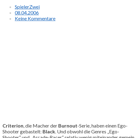
SpielerZwei
08.04.2006
Keine Kommentare
Criterion
, die Macher der
Burnout
-Serie, haben einen Ego-
Shooter gebastelt:
Black
. Und obwohl die Genres „Ego-
Shooter“ und „Arcade-Racer“ relativ wenig miteinander gemein