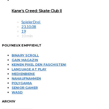
Kane’s Creed: Skate Club II
SpielerDrei
23.10.08
19
10 min
POLYNEUX EMPFIEHLT
BINARY SCROLL
GAIN MAGAZIN
KEINEN PIXEL DEN FASCHISTEN!
LANGUAGE AT PLAY
MEDIENBIENE
NAHAUFNAHMEN
POLYGAMIA
SENIOR GAMER
WASD
ARCHIV