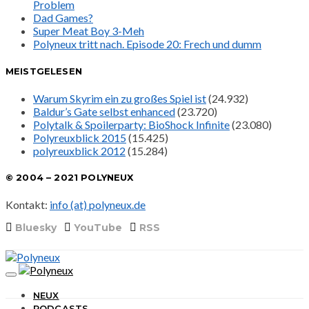
Problem
Dad Games?
Super Meat Boy 3-Meh
Polyneux tritt nach. Episode 20: Frech und dumm
MEISTGELESEN
Warum Skyrim ein zu großes Spiel ist
(24.932)
Baldur’s Gate selbst enhanced
(23.720)
Polytalk & Spoilerparty: BioShock Infinite
(23.080)
Polyreuxblick 2015
(15.425)
polyreuxblick 2012
(15.284)
© 2004 – 2021 POLYNEUX
Kontakt:
info (at) polyneux.de
Bluesky
YouTube
RSS
NEUX
PODCASTS