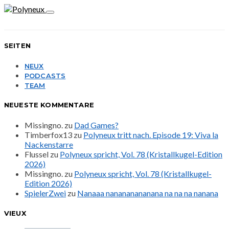
SEITEN
NEUX
PODCASTS
TEAM
NEUESTE KOMMENTARE
Missingno.
zu
Dad Games?
Timberfox13
zu
Polyneux tritt nach. Episode 19: Viva la
Nackenstarre
Flussel
zu
Polyneux spricht, Vol. 78 (Kristallkugel-Edition
2026)
Missingno.
zu
Polyneux spricht, Vol. 78 (Kristallkugel-
Edition 2026)
SpielerZwei
zu
Nanaaa nanananananana na na na nanana
VIEUX