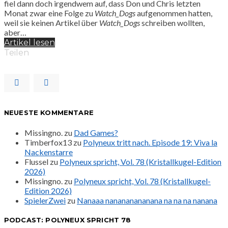
fiel dann doch irgendwem auf, dass Don und Chris letzten
Monat zwar eine Folge zu
Watch_Dogs
aufgenommen hatten,
weil sie keinen Artikel über
Watch_Dogs
schreiben wollten,
aber…
Artikel lesen
Teilen
NEUESTE KOMMENTARE
Missingno.
zu
Dad Games?
Timberfox13
zu
Polyneux tritt nach. Episode 19: Viva la
Nackenstarre
Flussel
zu
Polyneux spricht, Vol. 78 (Kristallkugel-Edition
2026)
Missingno.
zu
Polyneux spricht, Vol. 78 (Kristallkugel-
Edition 2026)
SpielerZwei
zu
Nanaaa nanananananana na na na nanana
PODCAST: POLYNEUX SPRICHT 78