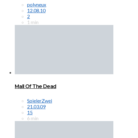
polyneux
12.08.10
2
1 min
Mall Of The Dead
SpielerZwei
21.03.09
15
6 min