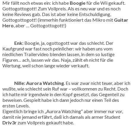
Mir fällt noch etwas ein: ich habe
Boogie
für die Wii gekauft.
Gottogottogott! Zum Vollpreis. Als es neu war und es noch
keine Reviews gab. Das ist aber keine Entschuldigung,
Gottogottogott! (immerhin funktioniert das Mikro mit
Guitar
Hero
, aber … Gottogottogott!)
Enk:
Boogie, ja, ogottogott war das schlecht. Der
Kaufgrund war fast noch peinlicher: wir haben uns vom
niedlichen Trailervideo blenden lassen, in dem so lustige
Figuren… ach, lassen wir das. Naja, zählt eh nicht für die
Wertung, weil schon lange wieder verkauft.
Nille:
Aurora Watching
. Es war zwar nicht teuer, aber ich
wußte, wie schlecht sein Ruf war – vollkommen zu Recht. Doch
ich hatte mir irgendwie in den Kopf gesetzt, das Gegenteil zu
beweisen. Gespielt habe ich dann jedoch nur einen Teil des
ersten Levels.
Eigentlich bringe ich „Aurora Watching“ aber immer nur vor,
damit nie jemand erfährt, daß ich damals als armer Student
Driv3r
zum Vollpreis gekauft habe.