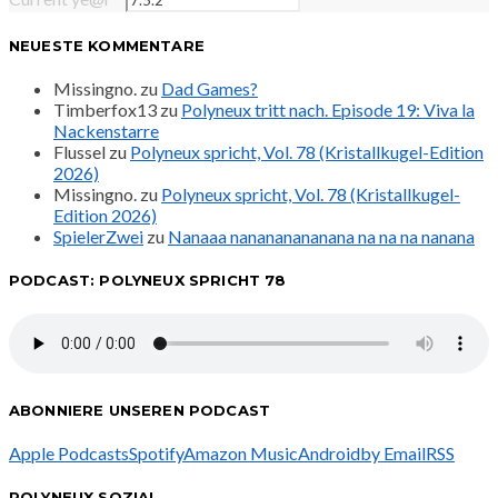
NEUESTE KOMMENTARE
Missingno.
zu
Dad Games?
Timberfox13
zu
Polyneux tritt nach. Episode 19: Viva la
Nackenstarre
Flussel
zu
Polyneux spricht, Vol. 78 (Kristallkugel-Edition
2026)
Missingno.
zu
Polyneux spricht, Vol. 78 (Kristallkugel-
Edition 2026)
SpielerZwei
zu
Nanaaa nanananananana na na na nanana
PODCAST: POLYNEUX SPRICHT 78
ABONNIERE UNSEREN PODCAST
Apple Podcasts
Spotify
Amazon Music
Android
by Email
RSS
POLYNEUX SOZIAL