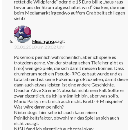
rettet die Wildpferde“ oder die 15 Euro billig „haus raus
bevor uns der Strom abgeschaltet wird“ Gurken, die man
beim Mediamarkt irgendwo auffem Grabbeltisch liegen
sieht?
sagt:
Missingno.
30.01.2010 um 23:02 Uhr
Pokémon: peinlich wahrscheinlich, aber ich spiele es
trotzdem gerne. Von der strategischen Tiefe her gibt es
(imo) wenige Spiele, die sich damit messen können. Dass
drumherum noch ein Pseudo-RPG gebaut wurde und es
total ätzend ist seine Pokémon großzuziehen, damit diese
dann auch etwas leisten, ist eine andere Geschichte.
Dead or Alive Xtreme 2: absolut nicht mein Fall. Sollte es
zwar eigentlich, da ich ja männlich bin, aber was soll’s.
Mario Party: reizt mich auch nicht. Brett- + Minispiele?
Was wäre daran peinlich?
Nintendogs: hier sehe ich auch kaum einen
Peinlichkeitsfaktor, obwohl mir das Spiel an sich auch
nicht zusagt.
NfSU fand ich eigentlich auch total okay.