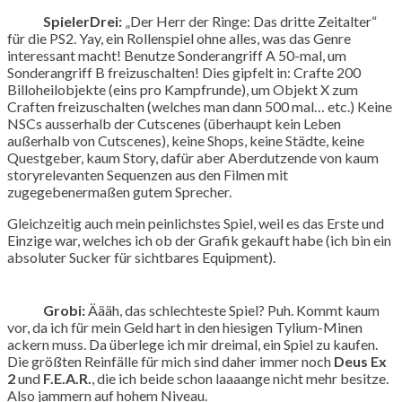
SpielerDrei:
„Der Herr der Ringe: Das dritte Zeitalter“
für die PS2. Yay, ein Rollenspiel ohne alles, was das Genre
interessant macht! Benutze Sonderangriff A 50-mal, um
Sonderangriff B freizuschalten! Dies gipfelt in: Crafte 200
Billoheilobjekte (eins pro Kampfrunde), um Objekt X zum
Craften freizuschalten (welches man dann 500 mal… etc.) Keine
NSCs ausserhalb der Cutscenes (überhaupt kein Leben
außerhalb von Cutscenes), keine Shops, keine Städte, keine
Questgeber, kaum Story, dafür aber Aberdutzende von kaum
storyrelevanten Sequenzen aus den Filmen mit
zugegebenermaßen gutem Sprecher.
Gleichzeitig auch mein peinlichstes Spiel, weil es das Erste und
Einzige war, welches ich ob der Grafik gekauft habe (ich bin ein
absoluter Sucker für sichtbares Equipment).
Grobi:
Äääh, das schlechteste Spiel? Puh. Kommt kaum
vor, da ich für mein Geld hart in den hiesigen Tylium-Minen
ackern muss. Da überlege ich mir dreimal, ein Spiel zu kaufen.
Die größten Reinfälle für mich sind daher immer noch
Deus Ex
2
und
F.E.A.R.
, die ich beide schon laaaange nicht mehr besitze.
Also jammern auf hohem Niveau.