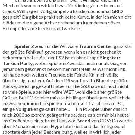
Mechanik war nun wirklich was für Kindergärtnerinnen auf
Crack. Will sagen: völlig simpel zu händeln. Schonmal
GRID
gespielt? Da gibt es praktisch keine Kurve, in der ich mich nicht
blöde um die eigene Achse drehend um irgendeinen pösen
Betonpöller am Streckenrand wickele.
Spieler Zwei:
Für die Wii wäre
Trauma Center
ganz klar
der größte Fehlkauf gewesen, wenn ich es nicht geschenkt
bekommen hätte. Auf der PS2 ist es ohne Frage
Singstar:
Turkish Party
, wobei SpielerinZwei das auch nur als Gag von
jemandem geschenkt bekommen hat (Nein, es war nicht Enk.
Ich habe noch weitere Freunde, die Feinde für mich völlig
überflüssig machen). Auf dem DS war
Lost In Blue
die größte
Kacke, die ich je gekauft habe. Für die 360 habe ich noch nicht
so viele Spiele, aber hier wäre
WET
wohl die bisher größte
Grütze. Bei PC-Spielen müsste ich länger überlegen, weil ich da
inzwischen, immerhin spiele ich schon seit 17 Jahren am PC,
einige Vollgurken gekauft habe… Ein PC-Spiel, über das ich
mich 2003 so extrem geärgert habe, dass es sich mir bis heute
ins Gedächtnis eingebrannt hat, war
Breed
von CDV: Da wurde
über Monate ein riesen Hype fabriziert und das fertige Spiel
spottete dann jeder Beschreibung, weil es in wirklich jeder