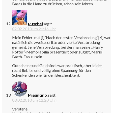
Bares in die Hand zu drücken, schon seit Jahren.
sagt:
Puschel
02.02.2010 um 21:16 Uhr
Mein Fehler: mit [i]“Nach der ersten Verabredung“[/i] war
natürlich die zweite, dritte oder vierte Verabredung
gemeint. Jene Verabredung, bei der man seine „Harry
Potter“-Memorabilia präsentiert oder zugibt, Mario
Barth-Fan zu sein.
Gutscheine und Geld sind zwar praktisch, aber leider
recht lieblos und völlig ohne Spannung(für den
Schenkenden wie für den Beschenkten).
sagt:
Missingno.
03.02.2010 um 12:20 Uhr
Verstehe…