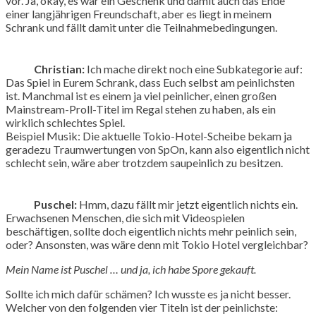
vor. Ja, okay, es war ein Geschenk und damit auch das Ende
einer langjährigen Freundschaft, aber es liegt in meinem
Schrank und fällt damit unter die Teilnahmebedingungen.
Christian:
Ich mache direkt noch eine Subkategorie auf:
Das Spiel in Eurem Schrank, dass Euch selbst am peinlichsten
ist. Manchmal ist es einem ja viel peinlicher, einen großen
Mainstream-Proll-Titel im Regal stehen zu haben, als ein
wirklich schlechtes Spiel.
Beispiel Musik: Die aktuelle Tokio-Hotel-Scheibe bekam ja
geradezu Traumwertungen von SpOn, kann also eigentlich nicht
schlecht sein, wäre aber trotzdem saupeinlich zu besitzen.
Puschel:
Hmm, dazu fällt mir jetzt eigentlich nichts ein.
Erwachsenen Menschen, die sich mit Videospielen
beschäftigen, sollte doch eigentlich nichts mehr peinlich sein,
oder? Ansonsten, was wäre denn mit Tokio Hotel vergleichbar?
Mein Name ist Puschel … und ja, ich habe Spore gekauft.
Sollte ich mich dafür schämen? Ich wusste es ja nicht besser.
Welcher von den folgenden vier Titeln ist der peinlichste: