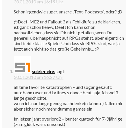
30.01.2010 um 16:19 Uhr
Schon irgendwie super, unsere „Text-Podcasts“, oder? ;D
@Deef: ME2 und Fallout 3 als Fehlkäufe zu deklarieren,
ist ganz schön heavy, Deef! Ich kann schon
nachvollziehen, dass sie Dir nicht gefallen, wenn Du
generell überhaupt nicht auf RPGs stehst, aber eigentlich
sind beide klasse Spiele. Und dass sie RPGs sind, war ja
jetzt auch nicht so das große Geheimnis… :P
sagt:
spieler eins
30.01.2010 um 16:27 Uhr
all time favorite katastrophen – und sogar gekauft:
autobahn raser und britney’s dance beat. jaja, ich weiß.
lange geschichte.
wenn ich nur lange genug nachdenke(n könnte) fallen mir
aber sicher noch mehr dumme games ein
im letzen jahr: overlord2 – bunter quatsch für 7-9jährige
(zum glück war’s umsonst)