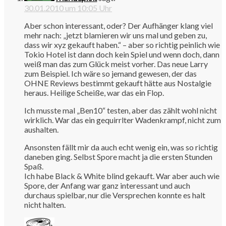
30.01.2010 um 10:05 Uhr
Aber schon interessant, oder? Der Aufhänger klang viel
mehr nach: „jetzt blamieren wir uns mal und geben zu,
dass wir xyz gekauft haben.“ – aber so richtig peinlich wie
Tokio Hotel ist dann doch kein Spiel und wenn doch, dann
weiß man das zum Glück meist vorher. Das neue Larry
zum Beispiel. Ich wäre so jemand gewesen, der das
OHNE Reviews bestimmt gekauft hätte aus Nostalgie
heraus. Heilige Scheiße, war das ein Flop.
Ich musste mal „Ben10“ testen, aber das zählt wohl nicht
wirklich. War das ein gequirrlter Wadenkrampf, nicht zum
aushalten.
Ansonsten fällt mir da auch echt wenig ein, was so richtig
daneben ging. Selbst Spore macht ja die ersten Stunden
Spaß.
Ich habe Black & White blind gekauft. War aber auch wie
Spore, der Anfang war ganz interessant und auch
durchaus spielbar, nur die Versprechen konnte es halt
nicht halten.