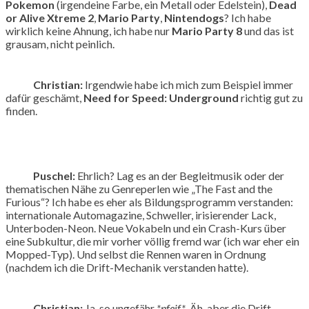
Pokemon
(irgendeine Farbe, ein Metall oder Edelstein),
Dead
or Alive Xtreme 2
,
Mario Party
,
Nintendogs
? Ich habe
wirklich keine Ahnung, ich habe nur
Mario Party 8
und das ist
grausam, nicht peinlich.
Christian:
Irgendwie habe ich mich zum Beispiel immer
dafür geschämt,
Need for Speed: Underground
richtig gut zu
finden.
Puschel:
Ehrlich? Lag es an der Begleitmusik oder der
thematischen Nähe zu Genreperlen wie „The Fast and the
Furious“? Ich habe es eher als Bildungsprogramm verstanden:
internationale Automagazine, Schweller, irisierender Lack,
Unterboden-Neon. Neue Vokabeln und ein Crash-Kurs über
eine Subkultur, die mir vorher völlig fremd war (ich war eher ein
Mopped-Typ). Und selbst die Rennen waren in Ordnung
(nachdem ich die Drift-Mechanik verstanden hatte).
Christian:
Ja, so ungefähr
*pfeif*
. Äh, aber die Drift-