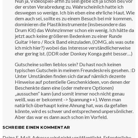
Nun ja, Videospiel-affin zu sein gebe ich ja schon bei/vor
der ersten Verabredung zu. Wahrscheinlich hatte ich
deswegen so wenige. Ich bin eben eine ehrliche Haut. Wie
dem auch sei, sollte es zu einem Besuch bei mir kommen,
dominieren die Plastikinstrumente (insbesondere das
Drum Kit) das Wohnzimmer schon ein wenig. Ich hätte da
jetzt auch keine größeren Bedenken zu einer Runde
Guitar Hero / Rock Band einzuladen, (OMG, als was oute
ich mich hier?) wobei das Interesse verständlicherweise
eher gering ist. (DDR oder Donkey Konga geht besser…)
Gutscheine sollen lieblos sein? Du hast noch keinen
typischen Gutschein in meinem Freundeskreis gesehen. :D
Unter Umständen finden sich darauf nämlich dezente
Hinweise auf potentielle Geschenkideen, von denen der
Beschenkte dann eine (oder mehrere Optionen)
„aussuchen“ kann (und somit immer noch nicht genau
weiß, was er bekommt -> Spannung++). Wenn man
natürlich überhaupt keine Ahnung hat, was da gefallen
könnte, wird es schwer und entsprechend unpersönlicher.
Aber das war es dann auch schon im Vorfeld.
SCHREIBE EINEN KOMMENTAR
Deine E-Mail-Adresse wird nicht veröffentlicht.
Erforderliche