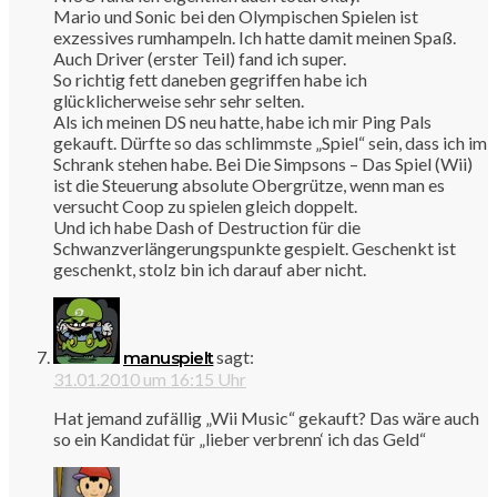
Mario und Sonic bei den Olympischen Spielen ist
exzessives rumhampeln. Ich hatte damit meinen Spaß.
Auch Driver (erster Teil) fand ich super.
So richtig fett daneben gegriffen habe ich
glücklicherweise sehr sehr selten.
Als ich meinen DS neu hatte, habe ich mir Ping Pals
gekauft. Dürfte so das schlimmste „Spiel“ sein, dass ich im
Schrank stehen habe. Bei Die Simpsons – Das Spiel (Wii)
ist die Steuerung absolute Obergrütze, wenn man es
versucht Coop zu spielen gleich doppelt.
Und ich habe Dash of Destruction für die
Schwanzverlängerungspunkte gespielt. Geschenkt ist
geschenkt, stolz bin ich darauf aber nicht.
sagt:
manuspielt
31.01.2010 um 16:15 Uhr
Hat jemand zufällig „Wii Music“ gekauft? Das wäre auch
so ein Kandidat für „lieber verbrenn‘ ich das Geld“