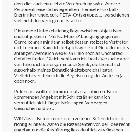
dass dies auch eure letzte Verabredung wäre. Andere
Personenkreise (Schwiegereltern, Fernseh-Fussball-
Biertrinkerrunde, eure PETA-Ortsgruppe, …) verschieben
vielleicht den Verlegenheitsfaktor.
Die andere Unterscheidung liegt zwischen objektivem
und subjektivem Murks. Meine Abneigung gegen ein
Genre können mir dann selbst dessen stolzeste Vertreter
nicht nehmen. Kann ich beispielsweise mit Geballer nichts
anfangen, werde ich weder an Halo noch an Uncharted
Gefallen finden. Gleichwohl kann ich Deefs Versuche aber
verstehen, ich besorge mir auch Spiele, die thematisch
ausserhalb meines Behaglichkeitsbereichs liegen.
Vielleicht verstehe ich die Begeisterung der Anderen ja
doch noch.
Pokémon: wollte ich immer mal ausprobieren. Beim
kommenden Angebot mit Schrittzähler kann ich
vermutlich nicht länger Nein sagen. Von wegen
Gesundheit und so …
Wii Music: ist mir immer noch zu teuer. Sofern ich mich
richtig erinnere, waren die Rezensenten von der Idee recht
angetan, nur die Ausführung liess deutlich zu wünschen