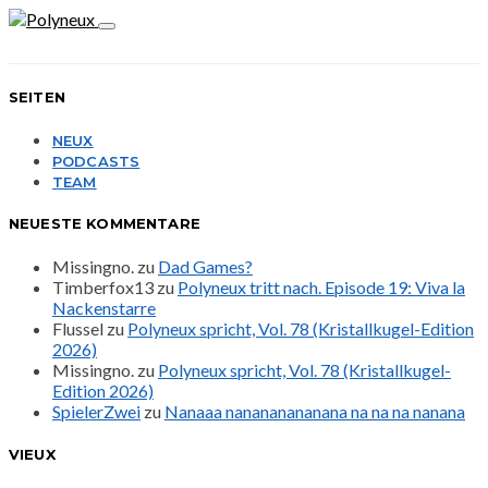
SEITEN
NEUX
PODCASTS
TEAM
NEUESTE KOMMENTARE
Missingno.
zu
Dad Games?
Timberfox13
zu
Polyneux tritt nach. Episode 19: Viva la
Nackenstarre
Flussel
zu
Polyneux spricht, Vol. 78 (Kristallkugel-Edition
2026)
Missingno.
zu
Polyneux spricht, Vol. 78 (Kristallkugel-
Edition 2026)
SpielerZwei
zu
Nanaaa nanananananana na na na nanana
VIEUX