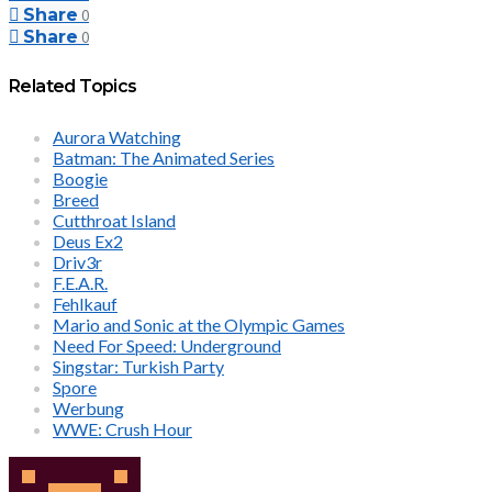
Share
0
Share
0
Related Topics
Aurora Watching
Batman: The Animated Series
Boogie
Breed
Cutthroat Island
Deus Ex2
Driv3r
F.E.A.R.
Fehlkauf
Mario and Sonic at the Olympic Games
Need For Speed: Underground
Singstar: Turkish Party
Spore
Werbung
WWE: Crush Hour