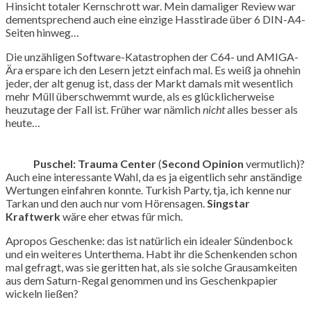
Hinsicht totaler Kernschrott war. Mein damaliger Review war
dementsprechend auch eine einzige Hasstirade über 6 DIN-A4-
Seiten hinweg…
Die unzähligen Software-Katastrophen der C64- und AMIGA-
Ära erspare ich den Lesern jetzt einfach mal. Es weiß ja ohnehin
jeder, der alt genug ist, dass der Markt damals mit wesentlich
mehr Müll überschwemmt wurde, als es glücklicherweise
heuzutage der Fall ist. Früher war nämlich
nicht
alles besser als
heute…
Puschel:
Trauma Center
(
Second Opinion
vermutlich)?
Auch eine interessante Wahl, da es ja eigentlich sehr anständige
Wertungen einfahren konnte. Turkish Party, tja, ich kenne nur
Tarkan und den auch nur vom Hörensagen.
Singstar
Kraftwerk
wäre eher etwas für mich.
Apropos Geschenke: das ist natürlich ein idealer Sündenbock
und ein weiteres Unterthema. Habt ihr die Schenkenden schon
mal gefragt, was sie geritten hat, als sie solche Grausamkeiten
aus dem Saturn-Regal genommen und ins Geschenkpapier
wickeln ließen?