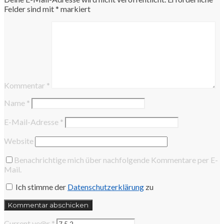
Felder sind mit
*
markiert
Kommentar
*
Name
*
E-Mail-Adresse
*
Website
Benachrichtige mich über nachfolgende Kommentare per E-
Mail.
Ich stimme der
Datenschutzerklärung
zu
Current ye@r
*