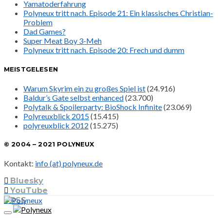
Yamatoderfahrung
Polyneux tritt nach. Episode 21: Ein klassisches Christian-
Problem
Dad Games?
Super Meat Boy 3-Meh
Polyneux tritt nach. Episode 20: Frech und dumm
MEISTGELESEN
Warum Skyrim ein zu großes Spiel ist
(24.916)
Baldur’s Gate selbst enhanced
(23.700)
Polytalk & Spoilerparty: BioShock Infinite
(23.069)
Polyreuxblick 2015
(15.415)
polyreuxblick 2012
(15.275)
© 2004 – 2021 POLYNEUX
Kontakt:
info (at) polyneux.de
Bluesky
YouTube
RSS