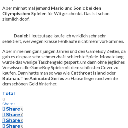
Aber mir hat mal jemand
Mario und Sonic bei den
Olympischen Spielen
für Wii geschenkt. Das ist schon
ziemlich doof.
Daniel:
Heutzutage kaufe ich wirklich sehr sehr
selektiert, weswegen krasse Fehlkäufe nicht mehr vorkommen.
Aber in meinen ganz jungen Jahren und den GameBoy Zeiten, da
gab es ein paar sehr schmerzhaft schlechte Spiele. Monatelang
wurde das wenige Taschengeld gespart, um dann ohne jegliches
Vorwissen die GameBoy Spiele mit dem schönsten Cover zu
kaufen. Dann hatte man so was wie
Cutthroat Island
oder
Batman:The Animated Series
zu Hause liegen und weinte
dem schönen Geld hinterher.
Total
0
Shares
Share
0
Share
0
Share
0
Share
0