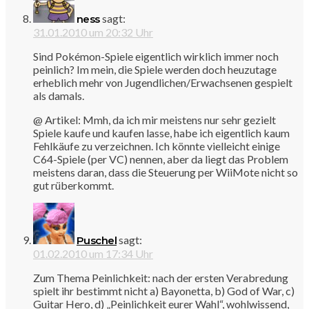
sagt:
ness
31.01.2010 um 20:32 Uhr
Sind Pokémon-Spiele eigentlich wirklich immer noch
peinlich? Im mein, die Spiele werden doch heuzutage
erheblich mehr von Jugendlichen/Erwachsenen gespielt
als damals.
@ Artikel: Mmh, da ich mir meistens nur sehr gezielt
Spiele kaufe und kaufen lasse, habe ich eigentlich kaum
Fehlkäufe zu verzeichnen. Ich könnte vielleicht einige
C64-Spiele (per VC) nennen, aber da liegt das Problem
meistens daran, dass die Steuerung per WiiMote nicht so
gut rüberkommt.
sagt:
Puschel
01.02.2010 um 17:34 Uhr
Zum Thema Peinlichkeit: nach der ersten Verabredung
spielt ihr bestimmt nicht a) Bayonetta, b) God of War, c)
Guitar Hero, d) „Peinlichkeit eurer Wahl“, wohlwissend,