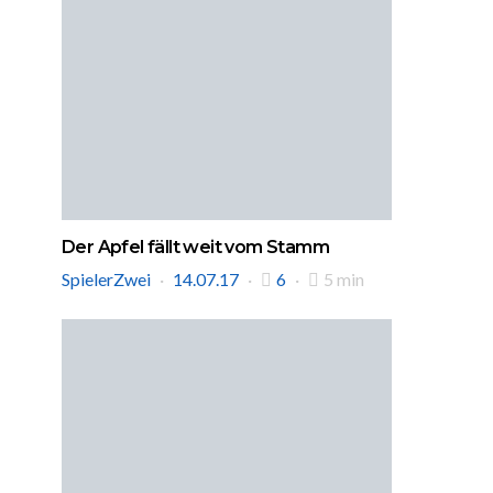
Der Apfel fällt weit vom Stamm
SpielerZwei
14.07.17
6
5 min