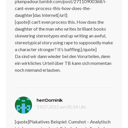
plumpadour.tumblr.com/post/27110900368/i-
cant-even-process-this-how-does-the-
daughter]das Internet[/url]:
[quote]I can’t even process this. How does the
daughter of the man who writes brilliant books
skewering stereotypes end up writing an awful,
stereotypical story using rape to supposedly make
a character stronger? It’s baffling.[/quote]
Da sind wir dann wieder bei den Vorurteilen, denn
ein wirkliches Urteil über TB kann sich momentan
noch niemand erlauben.
sagt:
herrDominik
19.07.2012 um 05:54 Uhr
[quote]Plakatives Beispiel: Cumshot – Analytisch