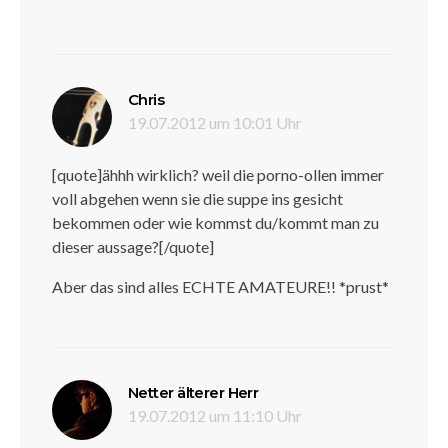
sagt:
Chris
19.07.2012 um 10:01 Uhr
[quote]ähhh wirklich? weil die porno-ollen immer
voll abgehen wenn sie die suppe ins gesicht
bekommen oder wie kommst du/kommt man zu
dieser aussage?[/quote]
Aber das sind alles ECHTE AMATEURE!! *prust*
sagt:
Netter älterer Herr
19.07.2012 um 11:10 Uhr