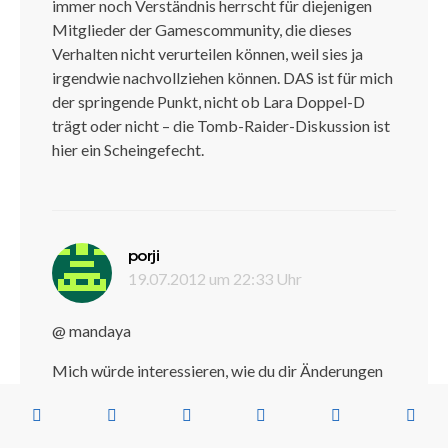
immer noch Verständnis herrscht für diejenigen
Mitglieder der Gamescommunity, die dieses
Verhalten nicht verurteilen können, weil sies ja
irgendwie nachvollziehen können. DAS ist für mich
der springende Punkt, nicht ob Lara Doppel-D
trägt oder nicht – die Tomb-Raider-Diskussion ist
hier ein Scheingefecht.
sagt:
porji
19.07.2012 um 22:33 Uhr
@ mandaya
Mich würde interessieren, wie du dir Änderungen
im Detail vorstellst, z.B. bei bereits vorhandenen
Spielen oder bei deiner eigenen Kreation eines
Spieles. Was würdest du ganz gezielt anders