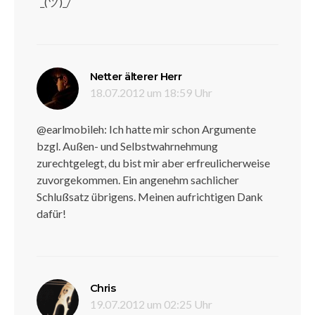
¯_(ツ)_/¯
sagt:
Netter älterer Herr
18.07.2012 um 18:59 Uhr
@earlmobileh: Ich hatte mir schon Argumente
bzgl. Außen- und Selbstwahrnehmung
zurechtgelegt, du bist mir aber erfreulicherweise
zuvorgekommen. Ein angenehm sachlicher
Schlußsatz übrigens. Meinen aufrichtigen Dank
dafür!
sagt:
Chris
19.07.2012 um 02:25 Uhr