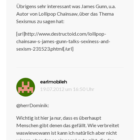
Übrigens sehr interessant was James Gunn, u.a.
Autor von Lollipop Chainsaw, über das Thema
Sexismus zu sagen hat:
[url]http://www.destructoid.com/lollipop-
chainsaw-s-james-gunn-talks-sexiness-and-
sexism-231523.phtml[/url]
sagt:
earlmobileh
19.07.2012 um 16:50 Uhr
@herrDominik:
Wichtig ist hier ja nur, dass es überhaupt
Menschen gibt denen das gefällt. Wie verbreitet
waswiewowann ist kann ich natürlich aber nicht