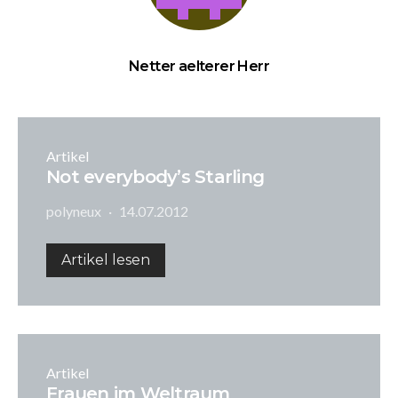
Netter aelterer Herr
Artikel
Not everybody’s Starling
polyneux
14.07.2012
Artikel lesen
Artikel
Frauen im Weltraum