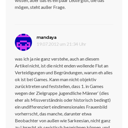
wissen, aber das es ein paar Leute gibt, die das
mögen, steht außer Frage.
sagt:
mandaya
19.07.2012 um 21:34 Uhr
was ich ja nie ganz verstehe, auch an diesem
Artikel nicht, ist die nicht enden wollende Flut an
Verteidigungen und Begründungen, warum eh alles
ok ist bei Games. Kann man nicht objektiv
zurücktreten und feststellen, dass 1. in Games
wegen der Zielgruppe ‚jugendliche Männer‘ (dies
eher als Missverständnis oder historisch bedingt)
ein undifferenziert eindimensionales Frauenbild
vorherrscht, das manche, darunter etwa
Beobachter von außen wie Sarkeesian, nicht ganz
zu Unrecht als sexistisch bezeichnen können, und