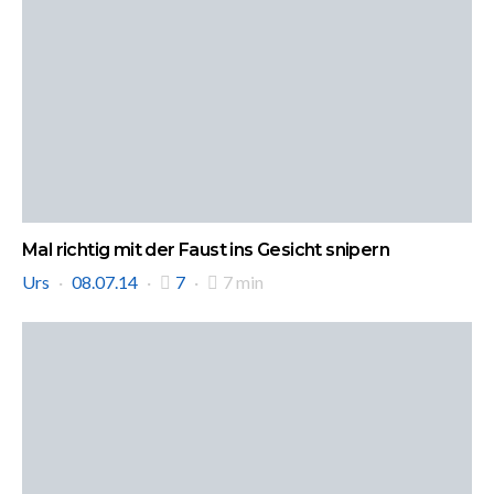
Mal richtig mit der Faust ins Gesicht snipern
Urs
08.07.14
7
7 min