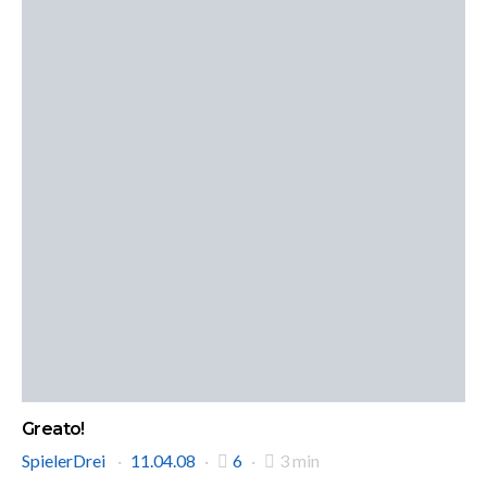
Greato!
SpielerDrei
11.04.08
6
3 min