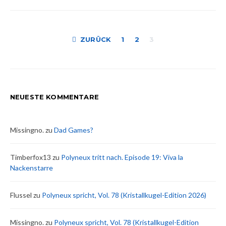
Seitennummer
ZURÜCK
1
2
3
der
Beiträge
NEUESTE KOMMENTARE
Missingno.
zu
Dad Games?
Timberfox13
zu
Polyneux tritt nach. Episode 19: Viva la
Nackenstarre
Flussel
zu
Polyneux spricht, Vol. 78 (Kristallkugel-Edition 2026)
Missingno.
zu
Polyneux spricht, Vol. 78 (Kristallkugel-Edition