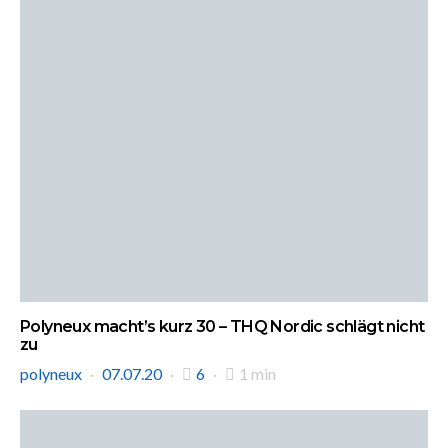
Polyneux macht’s kurz 30 – THQ Nordic schlägt nicht
zu
polyneux
07.07.20
6
1 min