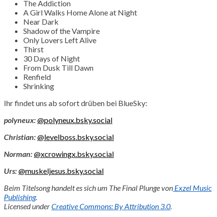
The Addiction
A Girl Walks Home Alone at Night
Near Dark
Shadow of the Vampire
Only Lovers Left Alive
Thirst
30 Days of Night
From Dusk Till Dawn
Renfield
Shrinking
Ihr findet uns ab sofort drüben bei BlueSky:
polyneux:
@polyneux.bsky.social
Christian:
@levelboss.bsky.social
Norman:
@xcrowingx.bsky.social
Urs:
@muskeljesus.bsky.social
Beim Titelsong handelt es sich um The Final Plunge von
Exzel Music
Publishing
.
Licensed under
Creative Commons: By Attribution 3.0
.