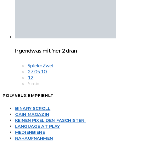
Irgendwas mit ’ner 2 dran
SpielerZwei
27.05.10
12
5 min
POLYNEUX EMPFIEHLT
BINARY SCROLL
GAIN MAGAZIN
KEINEN PIXEL DEN FASCHISTEN!
LANGUAGE AT PLAY
MEDIENBIENE
NAHAUFNAHMEN