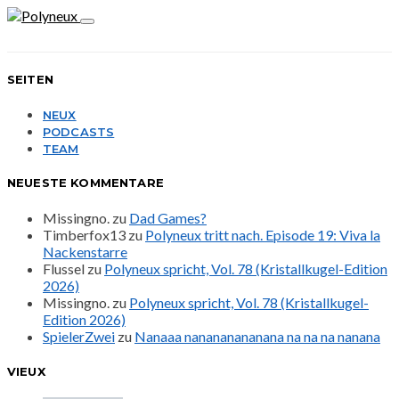
SEITEN
NEUX
PODCASTS
TEAM
NEUESTE KOMMENTARE
Missingno.
zu
Dad Games?
Timberfox13
zu
Polyneux tritt nach. Episode 19: Viva la
Nackenstarre
Flussel
zu
Polyneux spricht, Vol. 78 (Kristallkugel-Edition
2026)
Missingno.
zu
Polyneux spricht, Vol. 78 (Kristallkugel-
Edition 2026)
SpielerZwei
zu
Nanaaa nanananananana na na na nanana
VIEUX