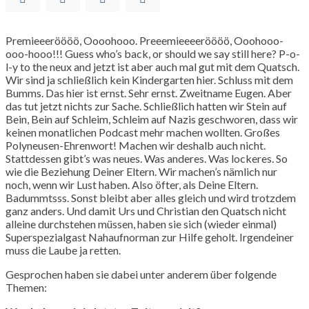
Premieeeröööö, Oooohooo. Preeemieeeeröööö, Ooohooo-
ooo-hooo!!! Guess who’s back, or should we say still here? P-o-
l-y to the neux and jetzt ist aber auch mal gut mit dem Quatsch.
Wir sind ja schließlich kein Kindergarten hier. Schluss mit dem
Bumms. Das hier ist ernst. Sehr ernst. Zweitname Eugen. Aber
das tut jetzt nichts zur Sache. Schließlich hatten wir Stein auf
Bein, Bein auf Schleim, Schleim auf Nazis geschworen, dass wir
keinen monatlichen Podcast mehr machen wollten. Großes
Polyneusen-Ehrenwort! Machen wir deshalb auch nicht.
Stattdessen gibt’s was neues. Was anderes. Was lockeres. So
wie die Beziehung Deiner Eltern. Wir machen’s nämlich nur
noch, wenn wir Lust haben. Also öfter, als Deine Eltern.
Badummtsss. Sonst bleibt aber alles gleich und wird trotzdem
ganz anders. Und damit Urs und Christian den Quatsch nicht
alleine durchstehen müssen, haben sie sich (wieder einmal)
Superspezialgast Nahaufnorman zur Hilfe geholt. Irgendeiner
muss die Laube ja retten.
Gesprochen haben sie dabei unter anderem über folgende
Themen: