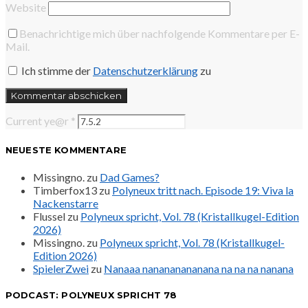
Website
Benachrichtige mich über nachfolgende Kommentare per E-
Mail.
Ich stimme der
Datenschutzerklärung
zu
Current ye@r
*
NEUESTE KOMMENTARE
Missingno.
zu
Dad Games?
Timberfox13
zu
Polyneux tritt nach. Episode 19: Viva la
Nackenstarre
Flussel
zu
Polyneux spricht, Vol. 78 (Kristallkugel-Edition
2026)
Missingno.
zu
Polyneux spricht, Vol. 78 (Kristallkugel-
Edition 2026)
SpielerZwei
zu
Nanaaa nanananananana na na na nanana
PODCAST: POLYNEUX SPRICHT 78