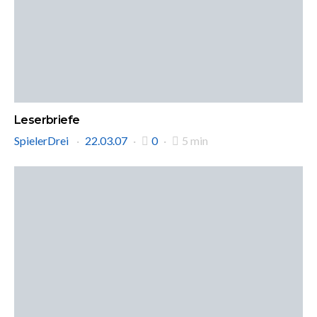
Leserbriefe
SpielerDrei
22.03.07
0
5 min