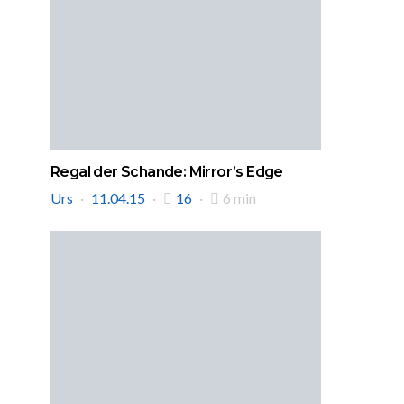
Regal der Schande: Mirror’s Edge
Urs
11.04.15
16
6 min