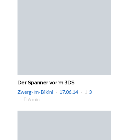
Der Spanner vor’m 3DS
Zwerg-im-Bikini
17.06.14
3
6 min