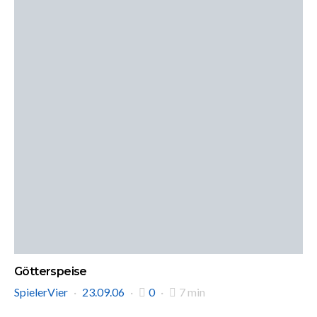
Götterspeise
SpielerVier
23.09.06
0
7 min