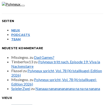
SEITEN
NEUX
PODCASTS
TEAM
NEUESTE KOMMENTARE
Missingno.
zu
Dad Games?
Timberfox13
zu
Polyneux tritt nach. Episode 19: Viva la
Nackenstarre
Flussel
zu
Polyneux spricht, Vol. 78 (Kristallkugel-Edition
2026)
Missingno.
zu
Polyneux spricht, Vol. 78 (Kristallkugel-
Edition 2026)
SpielerZwei
zu
Nanaaa nanananananana na na na nanana
VIEUX