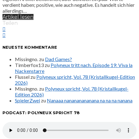
verdient haben; positive, wie auch negative. Es handelt sich hier
allerdings…
Artikel lesen
Teilen
NEUESTE KOMMENTARE
Missingno.
zu
Dad Games?
Timberfox13
zu
Polyneux tritt nach. Episode 19: Viva la
Nackenstarre
Flussel
zu
Polyneux spricht, Vol. 78 (Kristallkugel-Edition
2026)
Missingno.
zu
Polyneux spricht, Vol. 78 (Kristallkugel-
Edition 2026)
SpielerZwei
zu
Nanaaa nanananananana na na na nanana
PODCAST: POLYNEUX SPRICHT 78