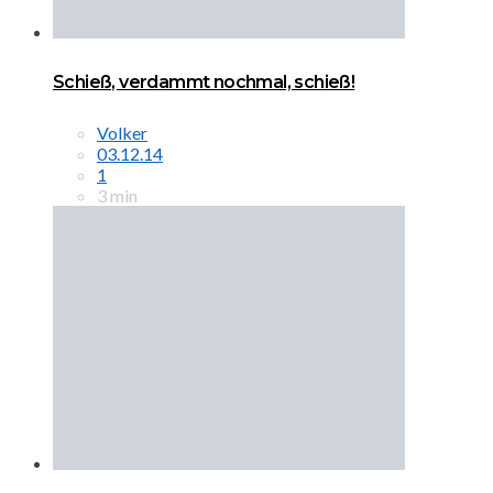
Schieß, verdammt nochmal, schieß!
Volker
03.12.14
1
3 min