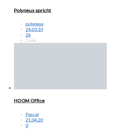
Polyneux spricht
polyneux
24.03.10
26
2 min
HOOM Office
Pascal
21.04.20
0