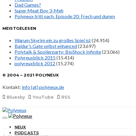
Dad Games?
Super Meat Boy 3-Meh
Polyneux tritt nach. Episode 20: Frech und dumm
MEISTGELESEN
Warum Skyrim ein zu großes Spiel ist
(24.914)
Baldur’s Gate selbst enhanced
(23.697)
Polytalk & Spoilerparty: BioShock Infinite
(23.066)
Polyreuxblick 2015
(15.414)
polyreuxblick 2012
(15.274)
© 2004 – 2021 POLYNEUX
Kontakt:
info (at) polyneux.de
Bluesky
YouTube
RSS
NEUX
PODCASTS