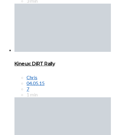
3 min
Kineux: DiRT Rally
Chris
04.05.15
7
1 min