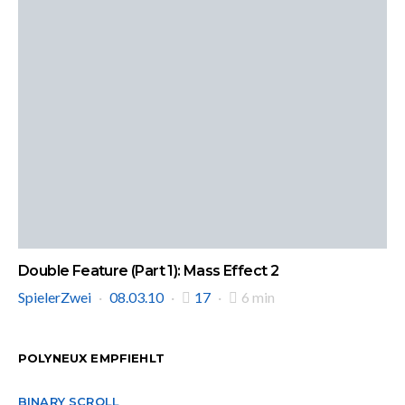
Double Feature (Part 1): Mass Effect 2
SpielerZwei
08.03.10
17
6 min
POLYNEUX EMPFIEHLT
BINARY SCROLL