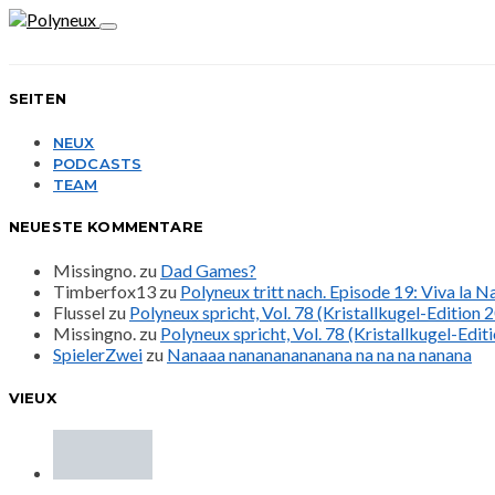
SEITEN
NEUX
PODCASTS
TEAM
NEUESTE KOMMENTARE
Missingno.
zu
Dad Games?
Timberfox13
zu
Polyneux tritt nach. Episode 19: Viva la 
Flussel
zu
Polyneux spricht, Vol. 78 (Kristallkugel-Edition 
Missingno.
zu
Polyneux spricht, Vol. 78 (Kristallkugel-Edit
SpielerZwei
zu
Nanaaa nanananananana na na na nanana
VIEUX