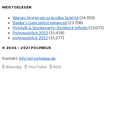
MEISTGELESEN
Warum Skyrim ein zu großes Spiel ist
(24.920)
Baldur’s Gate selbst enhanced
(23.708)
Polytalk & Spoilerparty: BioShock Infinite
(23.072)
Polyreuxblick 2015
(15.418)
polyreuxblick 2012
(15.277)
© 2004 – 2021 POLYNEUX
Kontakt:
info (at) polyneux.de
Bluesky
YouTube
RSS