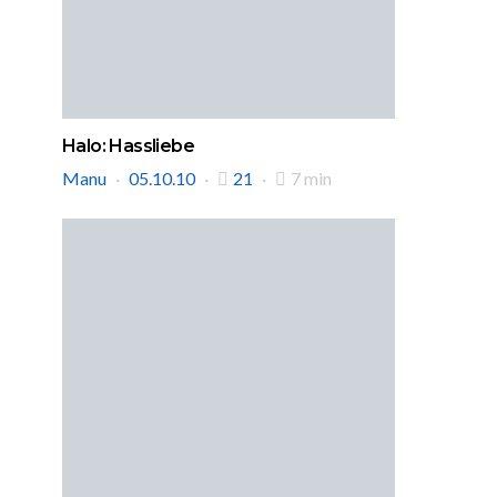
Halo: Hassliebe
Manu
05.10.10
21
7 min