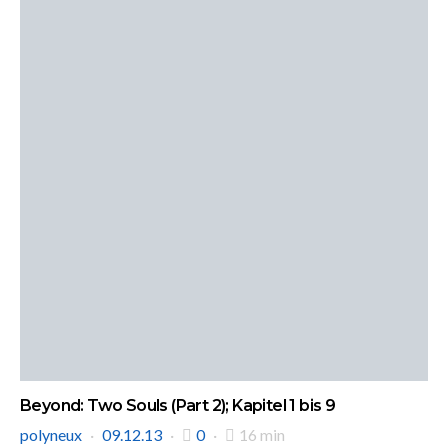
Beyond: Two Souls (Part 2); Kapitel 1 bis 9
polyneux
09.12.13
0
16 min