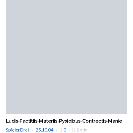
Ludis-Factitiis-Materiis-Pyxidibus-Contrectis-Manie
SpielerDrei
25.10.04
0
2 min