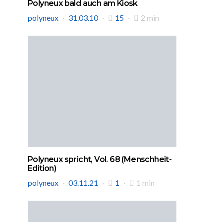
Polyneux bald auch am Kiosk
polyneux
31.03.10
15
2 min
Polyneux spricht, Vol. 68 (Menschheit-
Edition)
polyneux
03.11.21
1
1 min