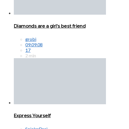
Diamonds are a girl’s best friend
grobi
09.09.08
17
2 min
Express Yourself
SpielerDrei