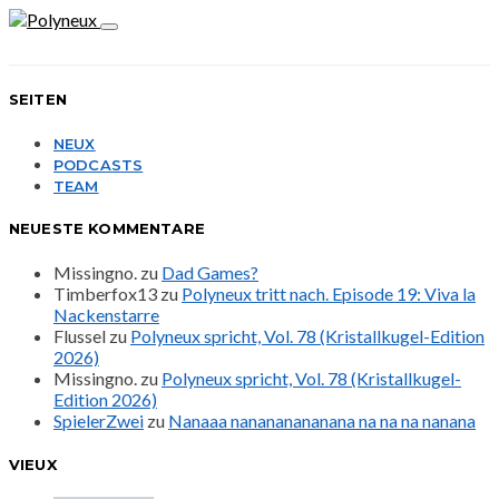
SEITEN
NEUX
PODCASTS
TEAM
NEUESTE KOMMENTARE
Missingno.
zu
Dad Games?
Timberfox13
zu
Polyneux tritt nach. Episode 19: Viva la
Nackenstarre
Flussel
zu
Polyneux spricht, Vol. 78 (Kristallkugel-Edition
2026)
Missingno.
zu
Polyneux spricht, Vol. 78 (Kristallkugel-
Edition 2026)
SpielerZwei
zu
Nanaaa nanananananana na na na nanana
VIEUX