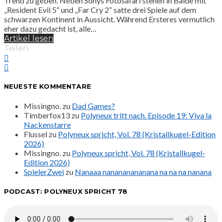
Trend zu geben. Neben Sonys Fotosafari stehen in Bälde mit
„Resident Evil 5“ und „Far Cry 2“ satte drei Spiele auf dem
schwarzen Kontinent in Aussicht. Während Ersteres vermutlich
eher dazu gedacht ist, alle…
Artikel lesen
Teilen
NEUESTE KOMMENTARE
Missingno.
zu
Dad Games?
Timberfox13
zu
Polyneux tritt nach. Episode 19: Viva la
Nackenstarre
Flussel
zu
Polyneux spricht, Vol. 78 (Kristallkugel-Edition
2026)
Missingno.
zu
Polyneux spricht, Vol. 78 (Kristallkugel-
Edition 2026)
SpielerZwei
zu
Nanaaa nanananananana na na na nanana
PODCAST: POLYNEUX SPRICHT 78