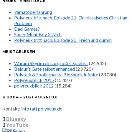
NEUESTE BEITRÄGE
Yamatoderfahrung
Polyneux tritt nach. Episode 21: Ein klassisches Christian-
Problem
Dad Games?
Super Meat Boy 3-Meh
Polyneux tritt nach. Episode 20: Frech und dumm
MEISTGELESEN
Warum Skyrim ein zu großes Spiel ist
(24.932)
Baldur’s Gate selbst enhanced
(23.720)
Polytalk & Spoilerparty: BioShock Infinite
(23.080)
Polyreuxblick 2015
(15.427)
polyreuxblick 2012
(15.284)
© 2004 – 2021 POLYNEUX
Kontakt:
info (at) polyneux.de
Bluesky
YouTube
RSS