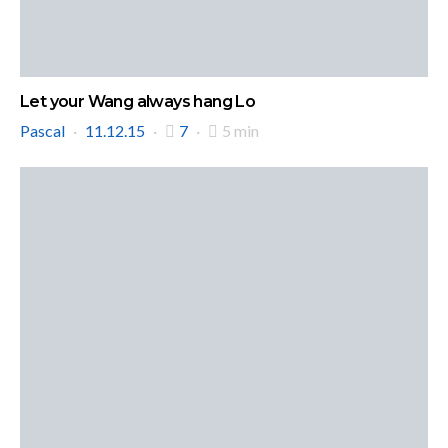
Let your Wang always hang Lo
Pascal
11.12.15
7
5 min