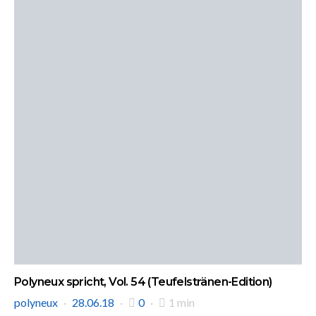
Polyneux spricht, Vol. 54 (Teufelstränen-Edition)
polyneux
28.06.18
0
1 min