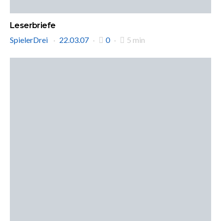
Leserbriefe
SpielerDrei
22.03.07
0
5 min