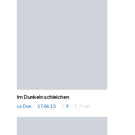
Im Dunkeln schleichen
Le Don
17.06.13
9
7 min