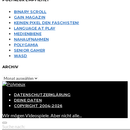
BINARY SCROLL
GAIN MAGAZIN
KEINEN PIXEL DEN FASCHISTEN!
LANGUAGE AT PLAY
MEDIENBIENE
NAHAUFNAHMEN
POLYGAMIA
SENIOR GAMER
WASD
ARCHIV
Archiv
DATENSCHUTZERKLÄRUNG
DEINE DATEN
COPYRIGHT 2004-2026
Wir mögen Videospiele. Aber nicht alle...
Suche nach: