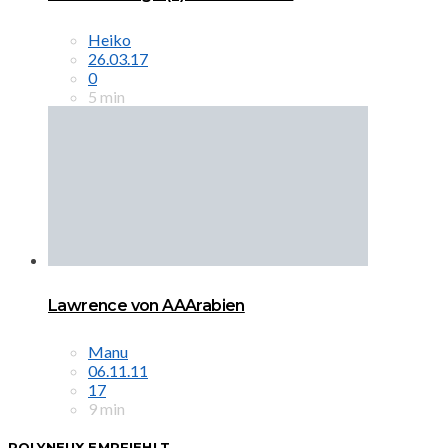
Heiko
26.03.17
0
5 min
Lawrence von AAArabien
Manu
06.11.11
17
9 min
POLYNEUX EMPFIEHLT