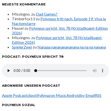
NEUESTE KOMMENTARE
Missingno.
zu
Dad Games?
Timberfox13
zu
Polyneux tritt nach. Episode 19: Viva la
Nackenstarre
Flussel
zu
Polyneux spricht, Vol. 78 (Kristallkugel-Edition
2026)
Missingno.
zu
Polyneux spricht, Vol. 78 (Kristallkugel-
Edition 2026)
SpielerZwei
zu
Nanaaa nanananananana na na na nanana
PODCAST: POLYNEUX SPRICHT 78
ABONNIERE UNSEREN PODCAST
Apple Podcasts
Spotify
Amazon Music
Android
by Email
RSS
POLYNEUX SOZIAL