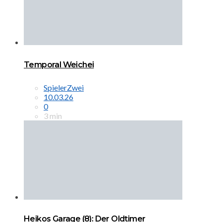
Temporal Weichei
SpielerZwei
10.03.26
0
3 min
Heikos Garage (8): Der Oldtimer