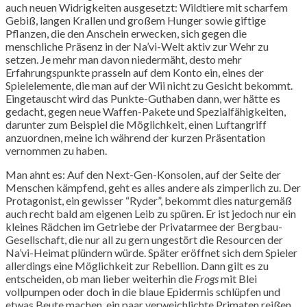
auch neuen Widrigkeiten ausgesetzt: Wildtiere mit scharfem
Gebiß, langen Krallen und großem Hunger sowie giftige
Pflanzen, die den Anschein erwecken, sich gegen die
menschliche Präsenz in der Na’vi-Welt aktiv zur Wehr zu
setzen. Je mehr man davon niedermäht, desto mehr
Erfahrungspunkte prasseln auf dem Konto ein, eines der
Spielelemente, die man auf der Wii nicht zu Gesicht bekommt.
Eingetauscht wird das Punkte-Guthaben dann, wer hätte es
gedacht, gegen neue Waffen-Pakete und Spezialfähigkeiten,
darunter zum Beispiel die Möglichkeit, einen Luftangriff
anzuordnen, meine ich während der kurzen Präsentation
vernommen zu haben.
Man ahnt es: Auf den Next-Gen-Konsolen, auf der Seite der
Menschen kämpfend, geht es alles andere als zimperlich zu. Der
Protagonist, ein gewisser “Ryder”, bekommt dies naturgemäß
auch recht bald am eigenen Leib zu spüren. Er ist jedoch nur ein
kleines Rädchen im Getriebe der Privatarmee der Bergbau-
Gesellschaft, die nur all zu gern ungestört die Resourcen der
Na’vi-Heimat plündern würde. Später eröffnet sich dem Spieler
allerdings eine Möglichkeit zur Rebellion. Dann gilt es zu
entscheiden, ob man lieber weiterhin die
Frogs
mit Blei
vollpumpen oder doch in die blaue Epidermis schlüpfen und
etwas Beute machen, ein paar verweichlichte Primaten reißen