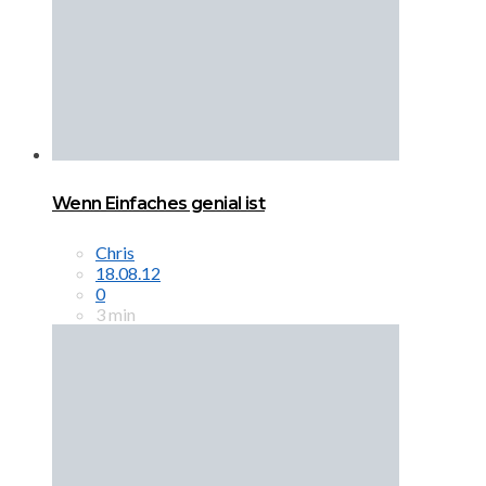
Wenn Einfaches genial ist
Chris
18.08.12
0
3 min