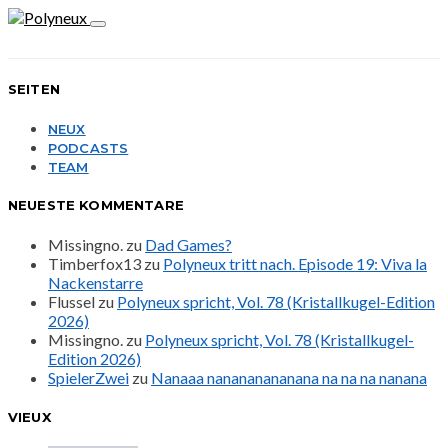
SEITEN
NEUX
PODCASTS
TEAM
NEUESTE KOMMENTARE
Missingno.
zu
Dad Games?
Timberfox13
zu
Polyneux tritt nach. Episode 19: Viva la
Nackenstarre
Flussel
zu
Polyneux spricht, Vol. 78 (Kristallkugel-Edition
2026)
Missingno.
zu
Polyneux spricht, Vol. 78 (Kristallkugel-
Edition 2026)
SpielerZwei
zu
Nanaaa nanananananana na na na nanana
VIEUX