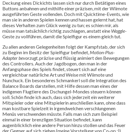
Deckung eines Dickichts lassen sich nur durch Betätigen eines
Buttons anbahnen und mithilfe einer präzisen, mit der Wiimote
ausgeführten Geste vollenden. Doch mit Quicktime-Events, wie
man sie in anderen Spielen kennen und hassen gelernt hat, hat
dieses Verhalten zum Glück wenig zu tun; es schien mir, als
müsse man tatsächlich richtig zuschlagen, anstatt eine
Waggle
-
Geste zu vollführen, damit die Spielfigur es einem gleich tut.
Zu allen anderen Gelegenheiten folgt der Kampfstab, der sich
zu Beginn im Besitz der Spielfigur befindet,
Motion-Plus-
Adapter bevorzugt
, präzise und flüssig animiert den Bewegungen
des Controllers. Auch der Jagdbogen, den man in der
Anfangsphase des Spiels findet, steuert sich auf eine
vergleichbar natürliche Art und Weise mit Wiimote und
Nunchuck. Ein besonderes Schmankerl soll die Integration des
Balance Boards darstellen, mit Hilfe dessen man eines der
indigenen Flugtiere des Dschungel-Mondes steuern können
soll. Schön finde ich auch, dass sich jederzeit ein weiterer
Mitspieler oder eine Mitspielerin anschließen kann, ohne dass
man kostbare Spielzeit in irgendwelchen verschlungenen
Menüs verschwenden müsste. Falls man sich zum Beispiel
einmal in einer brenzligen Situation befindet, kann
augenblicklich eine andere Person hinzu stoßen und das Feuer
der Gegner auf sich ziehen (meine Vorstellung von Co-op ;)).