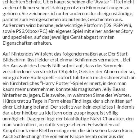
schlechten Schnitt. Überhaupt scheinen die “Avatar”-Titel nicht
zu den üblichen schnell dahin gerotzten Filmumsetzungen zu
gehören. Sie zeichnen sich unter anderem durch eigenständige,
parallel zum Filmgeschehen ablaufende, Geschichten aus.
Außerdem wird beinahe jede wichtige Platform (DS, PSP/Wii,
sowie PS3/Xbox/PC) ein eigenes Spiel mit einer anderen Story
und speziellen, auf das jeweilige Gerät abgestimmten
Eigenschaften erhalten.
Auf Nintendos Wii sieht das folgendermaßen aus: Der Start-
Bildschirm lässt leider erst einmal Schlimmes vermuten… Bei
der Auswahl des Levels fällt sofort auf, dass das Sammeln
verschiedener versteckter Objekte, Geister der Ahnen oder so,
eine größere Rolle spielt – sofort fühlte ich mich schmerzlich an
ein fürchterliches “Harry Potter”-Spiel erinnert, in dem man
kaum mehr unternehmen konnte als magischen Jelly Beans
hinterher zu jagen. Die zweite, im wahrsten Sinne des Wortes,
Hürde trat zu Tage in Form eines Findlings, der sich mitten auf
einer Lichtung befand. Der stellt zwar kein explizites Hindernis
dar, aber hinüber zu klettern oder zu springen, ist völlig
unmöglich. Dagegen legt der blauhäutige Na’vi-Charakter, den
man kontrolliert, an dafür vorgesehenen Felswänden auf
Knopfdruck eine Klettereinlage ein, die sich sehen lassen kann.
Auch Schleichangriffe von einer Klippe herab oder aus der