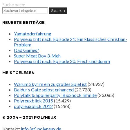
Suche nach:
Search
NEUESTE BEITRÄGE
Yamatoderfahrung
Polyneux tritt nach. Episode 21: Ein klassisches Christian-
Problem
Dad Games?
Super Meat Boy 3-Meh
Polyneux tritt nach. Episode 20: Frech und dumm
MEISTGELESEN
Warum Skyrim ein zu großes Spiel ist
(24.937)
Baldur’s Gate selbst enhanced
(23.728)
Polytalk & Spoilerparty: BioShock Infinite
(23.085)
Polyreuxblick 2015
(15.429)
polyreuxblick 2012
(15.288)
© 2004 – 2021 POLYNEUX
Kontakt:
info (at) polyneux.de