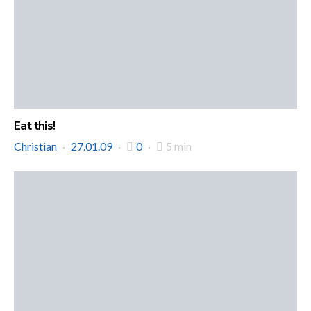
Eat this!
Christian
27.01.09
0
5 min